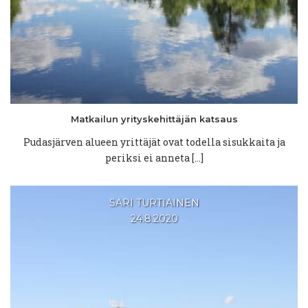
Matkailun
yrityskehittäjän
katsaus
Pudasjärven alueen yrittäjät ovat todella sisukkaita ja
periksi ei anneta […]
SARI TURTIAINEN
24.8.2020