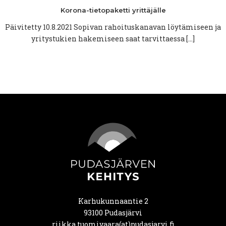
Korona-tietopaketti
yrittäjälle
Päivitetty 10.8.2021 Sopivan rahoituskanavan löytämiseen ja
yritystukien hakemiseen saat tarvittaessa […]
Karhukunnaantie 2
93100 Pudasjärvi
riikka.tuomivaara(at)pudasjarvi.fi