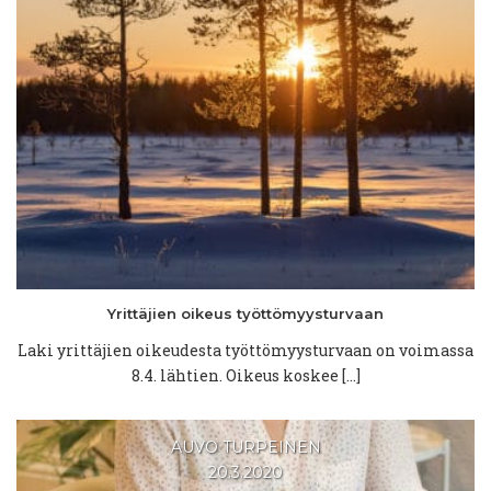
Yrittäjien
oikeus
työttömyysturvaan
Laki yrittäjien oikeudesta työttömyysturvaan on voimassa
8.4. lähtien. Oikeus koskee […]
AUVO TURPEINEN
20.3.2020