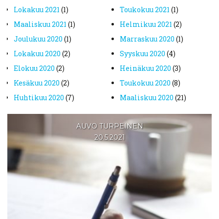
lokakuu 2021
(1)
toukokuu 2021
(1)
maaliskuu 2021
(1)
helmikuu 2021
(2)
joulukuu 2020
(1)
marraskuu 2020
(1)
lokakuu 2020
(2)
syyskuu 2020
(4)
elokuu 2020
(2)
heinäkuu 2020
(3)
kesäkuu 2020
(2)
toukokuu 2020
(8)
huhtikuu 2020
(7)
maaliskuu 2020
(21)
AUVO TURPEINEN
20.5.2021