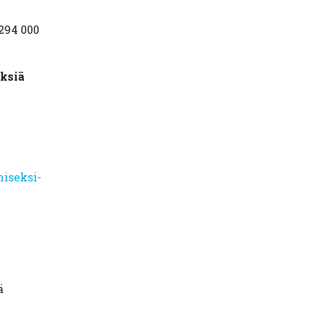
294 000
öksiä
miseksi-
ä