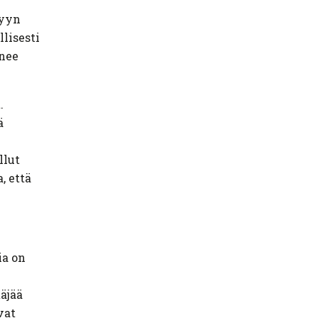
tyyn
llisesti
enee
t.
ä
llut
, että
ia on
äjää
vat