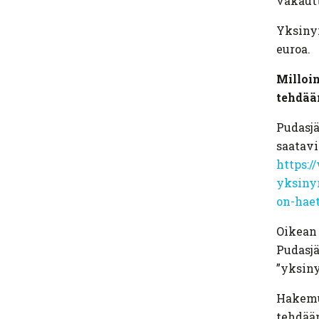
vakaut
Yksinyr
euroa.
Milloi
tehdää
Pudasjä
saatavi
https:/
yksinyr
on-haet
Oikean 
Pudasj
”yksiny
Hakemuk
tehdään