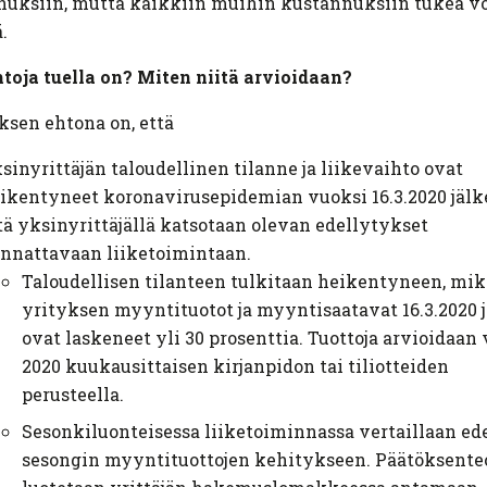
nuksiin, mutta kaikkiin muihin kustannuksiin tukea v
.
toja tuella on? Miten niitä arvioidaan?
sen ehtona on, että
sinyrittäjän taloudellinen tilanne ja liikevaihto ovat
ikentyneet koronavirusepidemian vuoksi 16.3.2020 jälk
tä yksinyrittäjällä katsotaan olevan edellytykset
nnattavaan liiketoimintaan.
Taloudellisen tilanteen tulkitaan heikentyneen, mik
yrityksen myyntituotot ja myyntisaatavat 16.3.2020 
ovat laskeneet yli 30 prosenttia. Tuottoja arvioidaan
2020 kuukausittaisen kirjanpidon tai tiliotteiden
perusteella.
Sesonkiluonteisessa liiketoiminnassa vertaillaan ed
sesongin myyntituottojen kehitykseen. Päätöksente