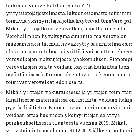
tarkistaa verovelkatilanteensa YTJ-
yritystietojärjestelmästä, lukuunottamatta toiminim
toimivia yksinyrittäjiä, jotka käyttävät OmaVero-pal
Mikäli yrittäjällä on verovelkaa, hänellä tulee olla
Verohallinnon hyväksymä suunnitelma verovelan
maksamiseksi tai muu hyväksytty suunnitelma esi
ulosoton suunnitelma tai yrittäjä voi osoittaa tehnee
verovelkojen maksujärjestelyhakemuksen. Pienemp
verovelkojen osalta voidaan käyttää harkintaa tuen
myöntämisessä. Kunnat ohjeistavat tarkemmin mit
toimivat verovelkatiedon osalta.
Mikäli yrittäjän vakuutuksessa ja yrittäjän toimitta
kirjallisessa materiaalissa on ristiriita, voidaan hakij
pyytää lisätietoa. Kannattavan toiminnan arvioinni
voidaan ottaa huomioon yksinyrittäjän selvitys
poikkeuksellisesta tilanteesta vuonna 2019. Mikäli
yritystoiminta on alkanut 31.12.2019 jälkeen, on toim