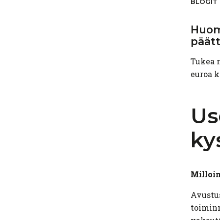
BLOGIT
Huom
päätt
Tukea m
euroa k
Us
ky
Milloin
Avustus
toiminn