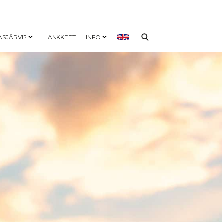
ASJÄRVI?
HANKKEET
INFO
nu
Open child menu
Open child menu