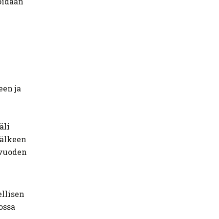
oidaan
een ja
äli
jälkeen
 vuoden
ellisen
ossa