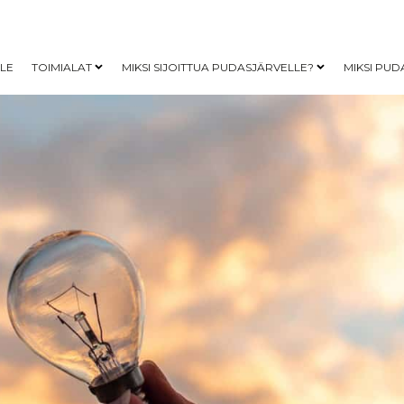
LLE
TOIMIALAT
MIKSI SIJOITTUA PUDASJÄRVELLE?
MIKSI PUD
Open child menu
Open child me