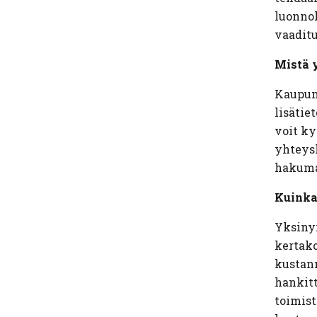
luonnol
vaaditu
Mistä y
Kaupung
lisätie
voit ky
yhteysh
hakumat
Kuinka 
Yksinyr
kertako
kustann
hankitt
toimist