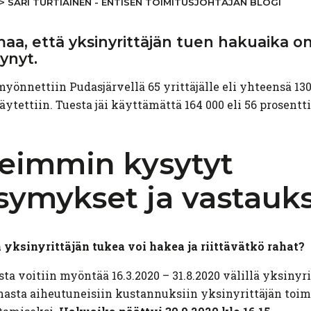
>
SARI TURTIAINEN - ENTISEN TOIMITUSJOHTAJAN BLOGI
aa, että
yksinyrittäjän
tuen hakuaika on
ynyt.
yönnettiin Pudasjärvellä 65 yrittäjälle eli yhteensä 130
äytettiin. Tuesta jäi käyttämättä 164 000 eli 56 prosentti
eimmin kysytyt
symykset
ja
vastauk
 yksinyrittäjän tukea voi hakea ja riittävätkö rahat?
ta voitiin myöntää 16.3.2020 – 31.8.2020 välillä yksinyri
asta aiheutuneisiin kustannuksiin yksinyrittäjän toi