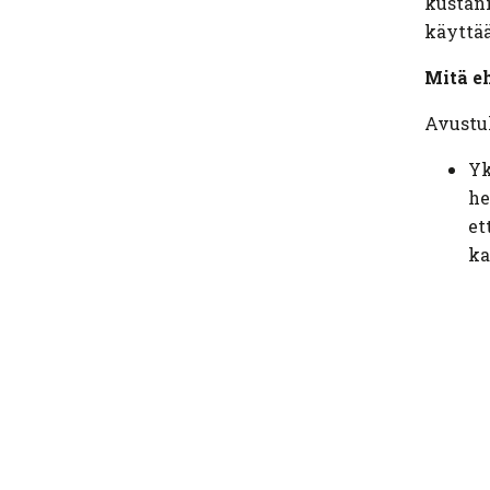
kustan
käyttää
Mitä eh
Avustuk
Yk
he
et
ka