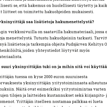
lisesti se, että hakemus on huolellisesti täytetty ja kai
t liitteet on toimitettu hakuohjeiden mukaisesti.
ksinyrittäjä saa lisätietoja hakumenettelystä?
in verkkosivuilla on saatavilla hakumateriaali, jossa 
toja menettelystä. Tutustu hakuohjeisiin tarkasti. Tarvit
syä lisätietoa ja tarkempia ohjeita Pudsjärven Kehitys 
enkilöiltä, joiden yhteystiedot löytyvät myös
eriaalista.
suuri yksinyrittäjän tuki on ja mihin sitä voi käyttä
ittäjän tuessa on kyse 2000 euron suuruisesta
rvauksesta yksinyrittäjän yritystoiminnasta aiheutune
uksiin. Näitä ovat esimerkiksi yritystoimintaa varten
ujen tilojen ja laitteiden kustannukset sekä kirjanpito- 
omenot. Yrittäjän itselleen nostamaa palkkaa ei lueta