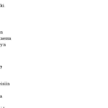
kki
on
taessa
Oy:n
ä?
isiin
ja