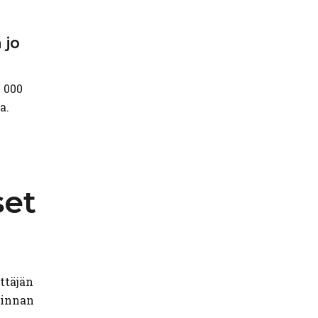
 jo
 000
a.
set
ttäjän
minnan