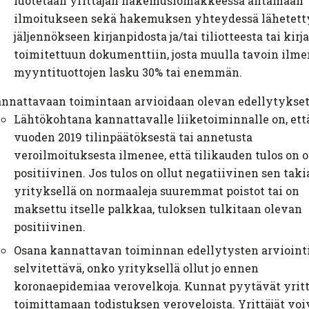
luotetaan yrittäjän hakemuslomakkeessa antamaan
ilmoitukseen sekä hakemuksen yhteydessä lähetet
jäljennökseen kirjanpidosta ja/tai tiliotteesta tai kirja
toimitettuun dokumenttiin, josta muulla tavoin ilm
myyntituottojen lasku 30% tai enemmän.
nnattavaan toimintaan arvioidaan olevan edellytykse
Lähtökohtana kannattavalle liiketoiminnalle on, ett
vuoden 2019 tilinpäätöksestä tai annetusta
veroilmoituksesta ilmenee, että tilikauden tulos on o
positiivinen. Jos tulos on ollut negatiivinen sen takia
yrityksellä on normaaleja suuremmat poistot tai on
maksettu itselle palkkaa, tuloksen tulkitaan olevan
positiivinen.
Osana kannattavan toiminnan edellytysten arvioint
selvitettävä, onko yrityksellä ollut jo ennen
koronaepidemiaa verovelkoja. Kunnat pyytävät yritt
toimittamaan todistuksen veroveloista. Yrittäjät voi