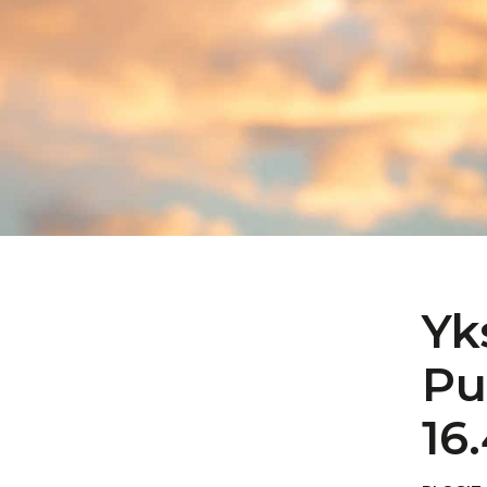
Yk
Pu
16