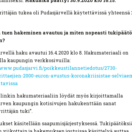
tamiseksi.
Hakuaika päättyi 30.9.2020 klo 16.15.
ittäjän tukea oli Pudasjärvellä käytettävissä yhteensä 
n tuen hakeminen avautuu ja miten nopeasti tukipäät
n?
rvellä haku avautui 16.4.2020 klo 8. Hakumateriaali on
lla kaupungin verkkosivuilla:
/www.pudasjarvi.fi/poikkeustilannetiedotus/2730-
ittaejien-2000-euron-avustus-koronakriisistae-selviae
tavissa
linkin hakumateriaaliin löydät myös kirjoittamalla
ärven kaupungin kotisivujen hakukenttään sanat
rittäjän tuki”.
set käsitellään saapumisjärjestyksessä. Tukipäätöksi
 viikottain ja hakemuksen joutuisaa käsittelyä auttaa