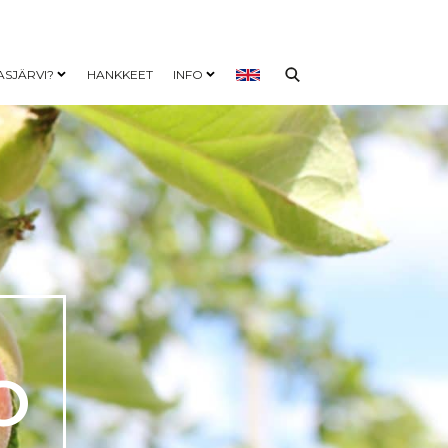
ASJÄRVI?
HANKKEET
INFO
nu
Open child menu
Open child menu
O