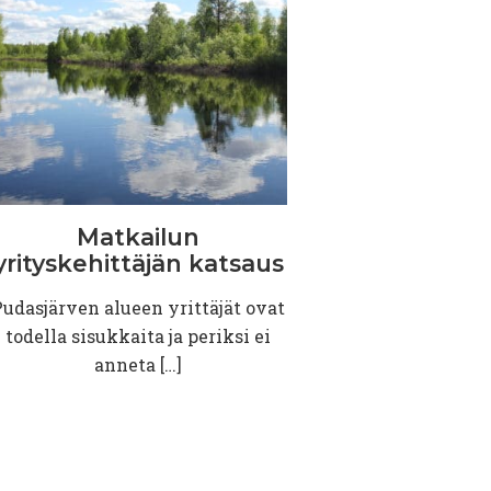
Matkailun
yrityskehittäjän
katsaus
Pudasjärven alueen yrittäjät ovat
todella sisukkaita ja periksi ei
anneta […]