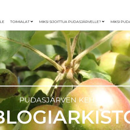
LLE
TOIMIALAT
MIKSI SIJOITTUA PUDASJÄRVELLE?
MIKSI PUD
Open child menu
Open child me
PUDASJÄRVEN
KEHITYS
BLOGIARKIST