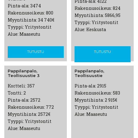
Pinta-ala: 4122
Pinta-ala: 3474
Rakennusoikeus: 824
Rakennusoikeus: 800
Myyntihinta: 5866,95
Myyntihinta: 34 740€
Tyyppi: Yritystontit
Tyyppi: Yritystontit
Alue: Keskusta
Alue: Maaseutu
TUTUSTU
TUTUSTU
Pappilanpalo,
Pappilanpalo,
Teollisuustie
3
Teollisuustie
Kortteli: 357
Pinta-ala: 2915
Tontti: 2
Rakennusoikeus: 583
Pinta-ala: 2572
Myyntihinta: 2 915€
Rakennusoikeus: 772
Tyyppi: Yritystontit
Myyntihinta: 2572€
Alue: Maaseutu
Tyyppi: Yritystontit
Alue: Maaseutu