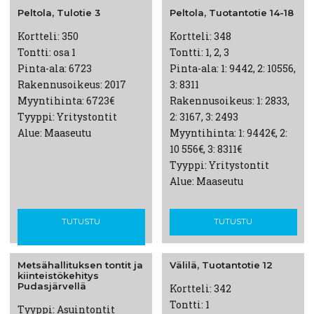
Peltola, Tulotie 3
Peltola,
Tuotantotie
14-18
Kortteli: 350
Kortteli: 348
Tontti: osa 1
Tontti: 1, 2, 3
Pinta-ala: 6723
Pinta-ala: 1: 9442, 2: 10556,
Rakennusoikeus: 2017
3: 8311
Myyntihinta: 6723€
Rakennusoikeus: 1: 2833,
Tyyppi: Yritystontit
2: 3167, 3: 2493
Alue: Maaseutu
Myyntihinta: 1: 9442€, 2:
10 556€, 3: 8311€
Tyyppi: Yritystontit
Alue: Maaseutu
TUTUSTU
TUTUSTU
Metsähallituksen
tontit ja
Välilä,
Tuotantotie
12
kiinteistökehitys
Pudasjärvellä
Kortteli: 342
Tontti: 1
Tyyppi: Asuintontit