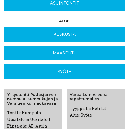
ASUINTONTIT
ALUE:
KESKUSTA
MAASEUTU
SYÖTE
Yritystontti
Pudasjärven
Varaa
LumiAreena
Kumpula,
Kumpukujan
ja
tapahtumallesi
Varsitien
kulmauksessa
Tyyppi: Liiketilat
Tontti: Kumpula,
Alue: Syöte
Uusitalo ja Uusitalo 1
Pinta-ala: AL, Asuin-