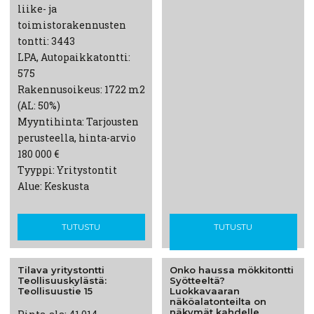
liike- ja
toimistorakennusten
tontti: 3443
LPA, Autopaikkatontti:
575
Rakennusoikeus: 1722 m2
(AL: 50%)
Myyntihinta: Tarjousten
perusteella, hinta-arvio
180 000 €
Tyyppi: Yritystontit
Alue: Keskusta
TUTUSTU
TUTUSTU
Tilava
yritystontti
Onko haussa
mökkitontti
Teollisuuskylästä:
Syötteeltä?
Teollisuustie
15
Luokkavaaran
näköalatonteilta
on
näkymät kahdelle