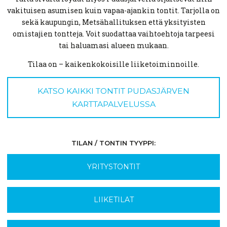
vakituisen asumisen kuin vapaa-ajankin tontit. Tarjolla on
sekä kaupungin, Metsähallituksen että yksityisten
omistajien tontteja. Voit suodattaa vaihtoehtoja tarpeesi
tai haluamasi alueen mukaan.
Tilaa on – kaikenkokoisille liiketoiminnoille.
KATSO KAIKKI TONTIT PUDASJÄRVEN
KARTTAPALVELUSSA
TILAN / TONTIN TYYPPI:
YRITYSTONTIT
LIIKETILAT