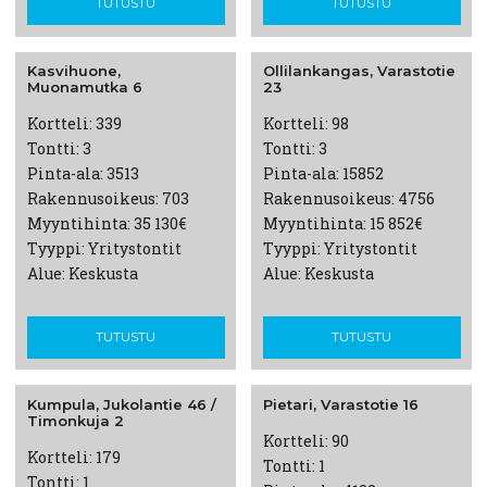
TUTUSTU
TUTUSTU
Kasvihuone,
Ollilankangas,
Varastotie
Muonamutka
6
23
Kortteli: 339
Kortteli: 98
Tontti: 3
Tontti: 3
Pinta-ala: 3513
Pinta-ala: 15852
Rakennusoikeus: 703
Rakennusoikeus: 4756
Myyntihinta: 35 130€
Myyntihinta: 15 852€
Tyyppi: Yritystontit
Tyyppi: Yritystontit
Alue: Keskusta
Alue: Keskusta
TUTUSTU
TUTUSTU
Kumpula,
Jukolantie
46 /
Pietari,
Varastotie
16
Timonkuja 2
Kortteli: 90
Kortteli: 179
Tontti: 1
Tontti: 1