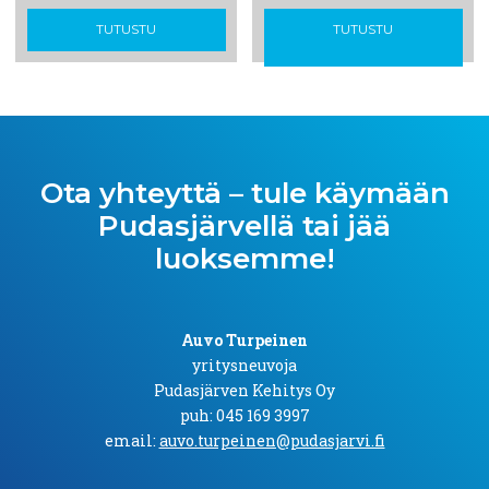
TUTUSTU
TUTUSTU
Ota yhteyttä – tule käymään
Pudasjärvellä
tai jää
luoksemme!
Auvo Turpeinen
yritysneuvoja
Pudasjärven Kehitys Oy
puh: 045 169 3997
email:
auvo.turpeinen@pudasjarvi.fi