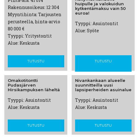
Pinta-ala: 41 014
huipulle ja
valokuidun
Rakennusoikeus: 12 304
kytkentämaksu
vain 50
euroa!
Myyntihinta: Tarjousten
perusteella, hinta-arvio
Tyyppi: Asuintontit
80 000 €
Alue: Syöte
Tyyppi: Yritystontit
Alue: Keskusta
TUTUSTU
TUTUSTU
Omakotitontti
Nivankankaan
alueelle
Pudasjärven
suunnitteilla
uusi
Hirsikampuksen
läheltä
lapsiperheiden
asuinalue
Tyyppi: Asuintontit
Tyyppi: Asuintontit
Alue: Keskusta
Alue: Keskusta
TUTUSTU
TUTUSTU