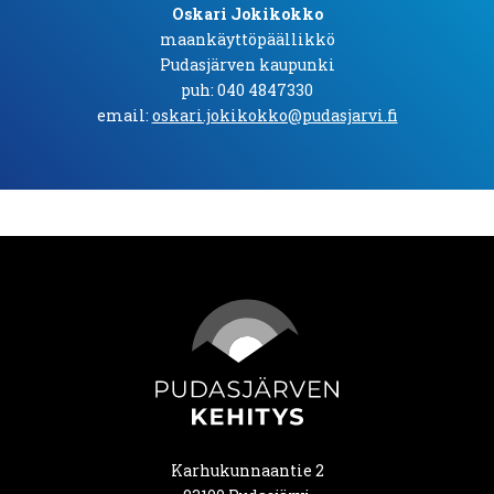
Oskari Jokikokko
maankäyttöpäällikkö
Pudasjärven kaupunki
puh: 040 4847330
email:
oskari.jokikokko@pudasjarvi.fi
Karhukunnaantie 2