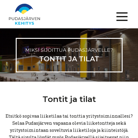
Menu
MIKSI SIJOITTUA
PUDASJÄRVELLE?
TONTIT JA TILAT
Tontit ja tilat
Etsitkö sopivaa liiketilaa tai tonttia yritystoiminnallesi?
Selaa Pudasjärven vapaana olevia liiketontteja sekä
yritystoimintaan soveltuvia liiketiloja ja kiinteistöjä.
Tältä sivulta löydät myös Pudasjärvellä sijaitsevat niin