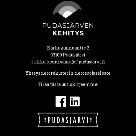
Karhukunnaantie 2
93100 Pudasjärvi
riikka.tuomivaara(at)pudasjarvi.fi
Yhteystietorekisterin tietosuojaseloste
Tilaa tästä uutiskirjeemme!