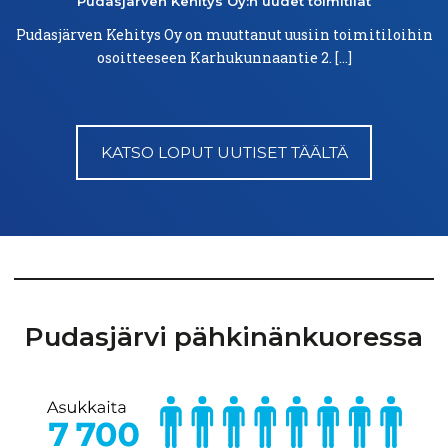
Pudasjärven
Kehitys Oy:n uudet
toimitilat
Pudasjärven Kehitys Oy on muuttanut uusiin toimitiloihin
osoitteeseen Karhukunnaantie 2. […]
KATSO LOPUT UUTISET TÄÄLTÄ
Pudasjärvi
pähkinänkuoressa