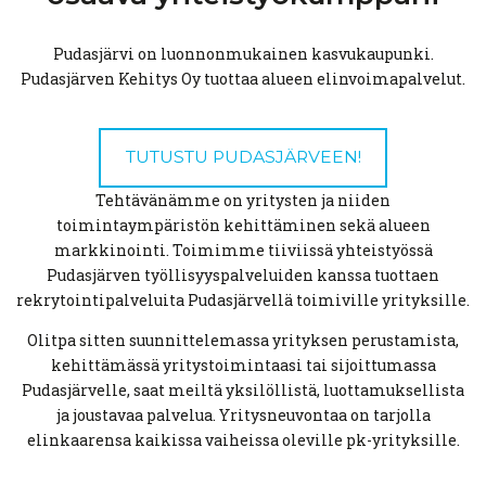
Pudasjärvi on luonnonmukainen kasvukaupunki.
Pudasjärven Kehitys Oy tuottaa alueen elinvoimapalvelut.
TUTUSTU PUDASJÄRVEEN!
Tehtävänämme on yritysten ja niiden
toimintaympäristön kehittäminen sekä alueen
markkinointi. Toimimme tiiviissä yhteistyössä
Pudasjärven työllisyyspalveluiden kanssa tuottaen
rekrytointipalveluita Pudasjärvellä toimiville yrityksille.
Olitpa sitten suunnittelemassa yrityksen perustamista,
kehittämässä yritystoimintaasi tai sijoittumassa
Pudasjärvelle, saat meiltä yksilöllistä, luottamuksellista
ja joustavaa palvelua. Yritysneuvontaa on tarjolla
elinkaarensa kaikissa vaiheissa oleville pk-yrityksille.