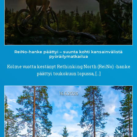
ReiNo-hanke
päättyi – suunta kohti
kansainvälistä
pyöräilymatkailua
Kolme vuotta kestänyt Rethinking North (ReiNo) -hanke
päättyi toukokuun lopussa, […]
16.6.2026