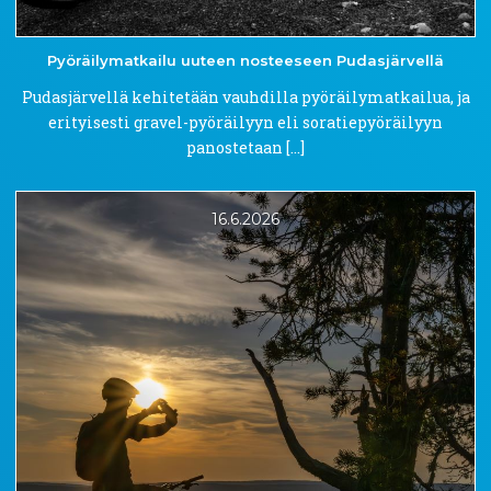
Pyöräilymatkailu
uuteen
nosteeseen
Pudasjärvellä
Pudasjärvellä kehitetään vauhdilla pyöräilymatkailua, ja
erityisesti gravel-pyöräilyyn eli soratiepyöräilyyn
panostetaan […]
16.6.2026