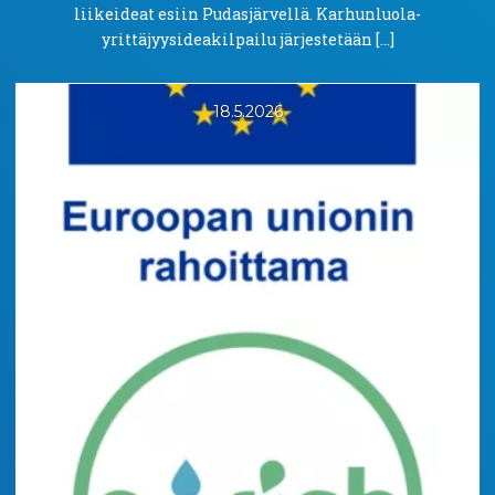
liikeideat esiin Pudasjärvellä. Karhunluola-
yrittäjyysideakilpailu järjestetään […]
18.5.2026