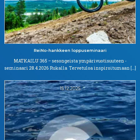
ReiNo-hankkeen
loppuseminaari
MATKAILU 365 – sesongeista ympärivuotisuuteen -
seminaari 28.4.2026 Rukalla Tervetuloa inspiroitumaan […]
15.12.2025