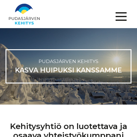
Menu
PUDASJÄRVEN
KEHITYS
KASVA HUIPUKSI KANSSAMME
Kehitysyhtiö
on
luotettava
ja
osaava
yhteistyökumppani