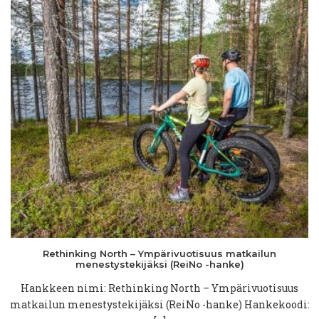
Rethinking
North –
Ympärivuotisuus
matkailun
menestystekijäksi
(ReiNo -hanke)
Hankkeen nimi: Rethinking North – Ympärivuotisuus
matkailun menestystekijäksi (ReiNo -hanke) Hankekoodi: