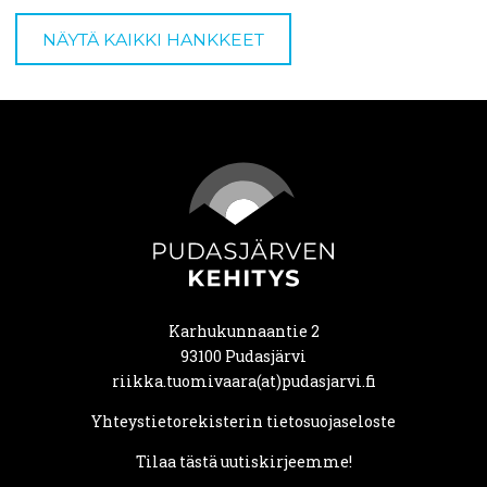
NÄYTÄ KAIKKI HANKKEET
Karhukunnaantie 2
93100 Pudasjärvi
riikka.tuomivaara(at)pudasjarvi.fi
Yhteystietorekisterin tietosuojaseloste
Tilaa tästä uutiskirjeemme!