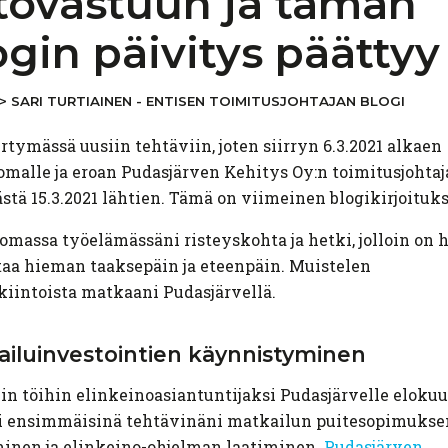
tovastuun
ja tämän
ogin päivitys päättyy
>
SARI TURTIAINEN - ENTISEN TOIMITUSJOHTAJAN BLOGI
irtymässä uusiin tehtäviin, joten siirryn 6.3.2021 alkaen
omalle ja eroan Pudasjärven Kehitys Oy:n toimitusjohta
stä 15.3.2021 lähtien. Tämä on viimeinen blogikirjoituks
omassa työelämässäni risteyskohta ja hetki, jolloin on 
aa hieman taaksepäin ja eteenpäin. Muistelen
iintoista matkaani Pudasjärvellä.
iluinvestointien
käynnistyminen
in töihin elinkeinoasiantuntijaksi Pudasjärvelle eloku
oli ensimmäisinä tehtävinäni matkailun puitesopimukse
inen ja elinkeino-ohjelman laatiminen.
Pudasjärven