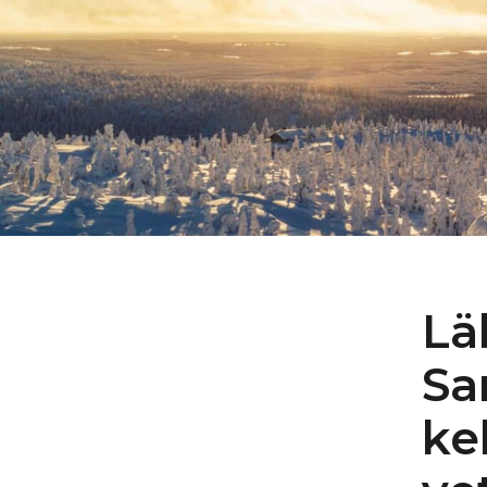
Lä
Sa
ke