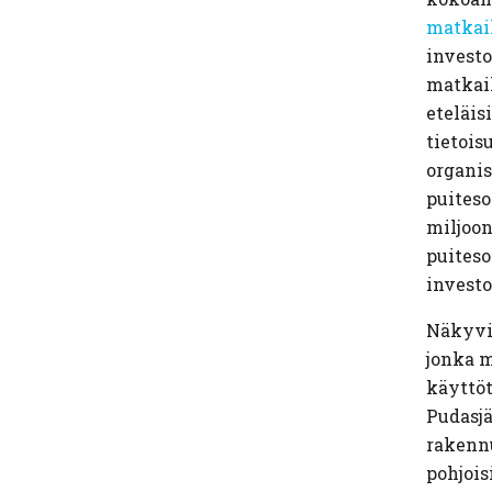
matkai
investo
matkai
eteläis
tietois
organis
puiteso
miljoon
puiteso
investo
Näkyvi
jonka m
käyttöt
Pudasjä
rakenn
pohjois