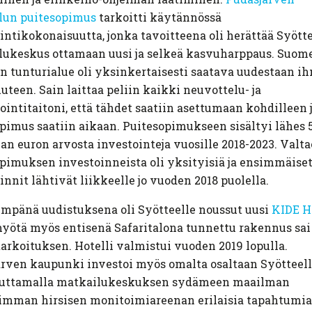
lun puitesopimus
tarkoitti käytännössä
intikokonaisuutta, jonka tavoitteena oli herättää Syött
lukeskus ottamaan uusi ja selkeä kasvuharppaus. Suom
in tunturialue oli yksinkertaisesti saatava uudestaan i
uuteen. Sain laittaa peliin kaikki neuvottelu- ja
ointitaitoni, että tähdet saatiin asettumaan kohdilleen 
pimus saatiin aikaan. Puitesopimukseen sisältyi lähes 
an euron arvosta investointeja vuosille 2018-2023. Valta
pimuksen investoinneista oli yksityisiä ja ensimmäise
innit lähtivät liikkeelle jo vuoden 2018 puolella.
mpänä uudistuksena oli Syötteelle noussut uusi
KIDE H
yötä myös entisenä Safaritalona tunnettu rakennus sa
arkoituksen. Hotelli valmistui vuoden 2019 lopulla.
rven kaupunki investoi myös omalta osaltaan Syötteel
uttamalla matkailukeskuksen sydämeen maailman
imman hirsisen monitoimiareenan erilaisia tapahtumia