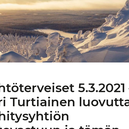
htöterveiset
5.3.2021 
ri
Turtiainen
luovutt
hitysyhtiön