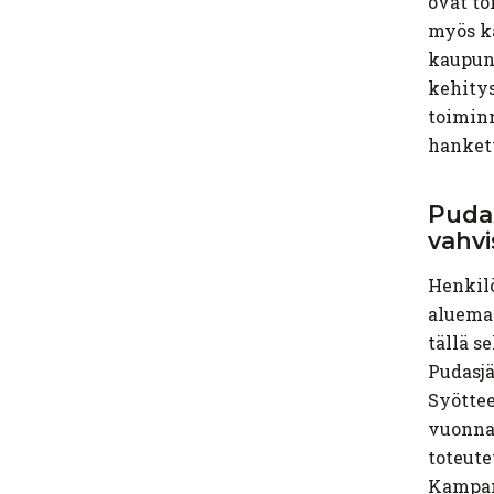
ovat to
myös ka
kaupun
kehitys
toiminn
hankety
Puda
vahv
Henkilö
aluema
tällä s
Pudasjä
Syöttee
vuonna
toteute
Kampan