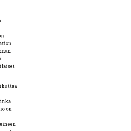
n
ön
ation
innan
n
iläiset
aikuttaa
minkä
iö on
peineen