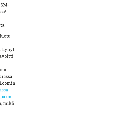
n SM-
sa!
a
ta.
luotu
. Lyhyt
avoitti
una
arassa
vi.comin
assa
ppa on
n, mikä