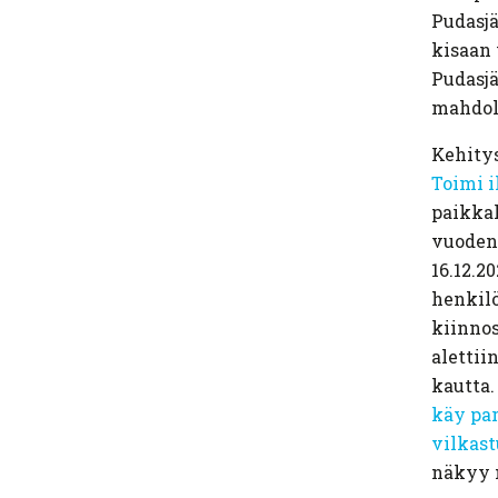
Pudasjä
kisaan 
Pudasjä
mahdoll
Kehitys
Toimi 
paikkak
vuoden
16.12.2
henkilö
kiinnos
alettii
kautta
käy pa
vilkas
näkyy 