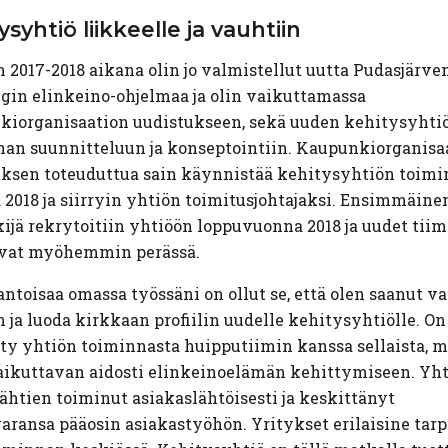
ysyhtiö
liikkeelle
ja vauhtiin
 2017-2018 aikana olin jo valmistellut uutta Pudasjärve
in elinkeino-ohjelmaa ja olin vaikuttamassa
kiorganisaation uudistukseen, sekä uuden kehitysyhti
an suunnitteluun ja konseptointiin. Kaupunkiorganisa
uksen toteuduttua sain käynnistää kehitysyhtiön toim
2018 ja siirryin yhtiön toimitusjohtajaksi. Ensimmäine
ijä rekrytoitiin yhtiöön loppuvuonna 2018 ja uudet tiim
ivat myöhemmin perässä.
ntoisaa omassa työssäni on ollut se, että olen saanut v
n ja luoda kirkkaan profiilin uudelle kehitysyhtiölle. On
ty yhtiön toiminnasta huipputiimin kanssa sellaista, 
ikuttavan aidosti elinkeinoelämän kehittymiseen. Yht
lähtien toiminut asiakaslähtöisesti ja keskittänyt
ransa pääosin asiakastyöhön. Yritykset erilaisine tar