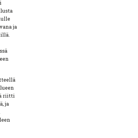
i
alusta
nulle
vana ja
illä.
ssä
ueen
tteellä
alueen
 riitti
, ja
a
lleen