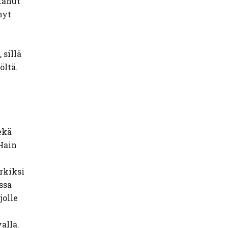
tanut
nyt
 sillä
öltä.
ekä
Hain
rkiksi
ssa
 jolle
alla.