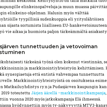
iminnan keskiössä. Kehitysyhtiö on tällä matkalla tuot
upungille elinkeinopalveluja ja muun muassa päivittä
gin elinkeino-ohjelman. Halusin myös välttää
yhtiöille tyypillisiä sudenkuoppia eli yrityslähtöisen
an sijasta sortumista liialliseen EU-hankevetoisuuteen,
ö vie aikaa ja huomiota paljon tärkeämmältä asiakasty
sjärven
tunnettuuden
ja
vetovoiman
istuminen
kohtaisesti tärkeänä työnä olen kokenut viestinnän, s
rkkinoinnin ja markkinointiyhteistyön kehittämisen. 
ekä synergiaetuja että entistä vahvempaa tunnettuutta
rvelle. Markkinointiyhteistyöstä on osoituksena esime
n Matkailuyhdistys ry:n ja Pudasjärven kaupungin kan
 2019 toteutettu
Järjen äärellä –markkinointikampanja
,
ttiin vuonna 2020 myös jatkokampanja Elä ihmeessä.
jassa hyödynnettiin myös tv-näkyvyyttä MTV3-kanav