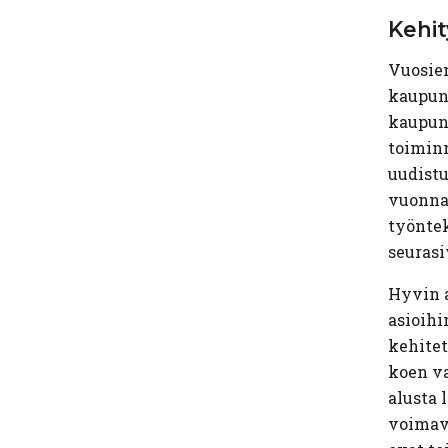
Kehit
Vuosien
kaupung
kaupun
toiminn
uudist
vuonna 
työntek
seuras
Hyvin a
asioihi
kehitet
koen va
alusta 
voimava