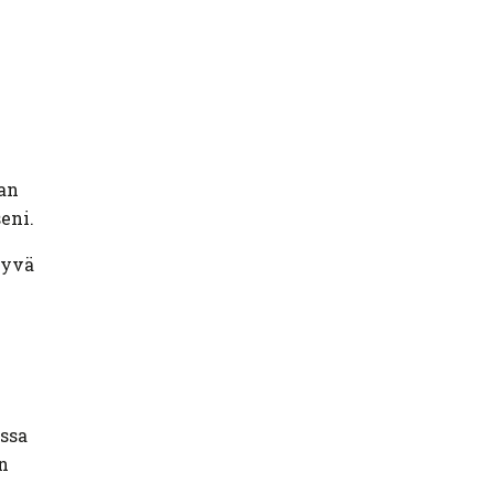
jan
eni.
hyvä
ussa
n