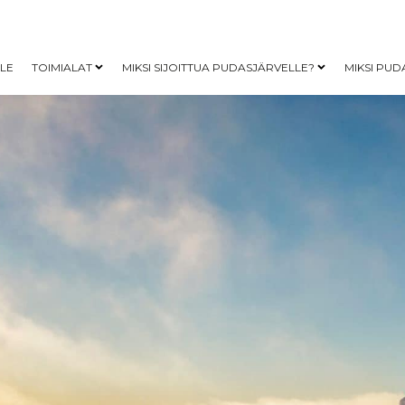
LLE
TOIMIALAT
MIKSI SIJOITTUA PUDASJÄRVELLE?
MIKSI PUD
Open child menu
Open child me