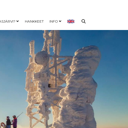
ASJÄRVI?
HANKKEET
INFO
nu
Open child menu
Open child menu