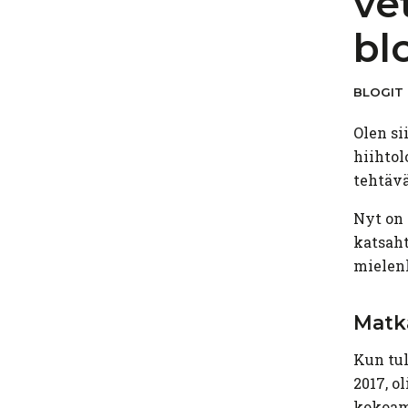
ve
bl
BLOGIT
Olen si
hiihtol
tehtävä
Nyt on 
katsaht
mielenk
Matka
Kun tul
2017, 
kokoam