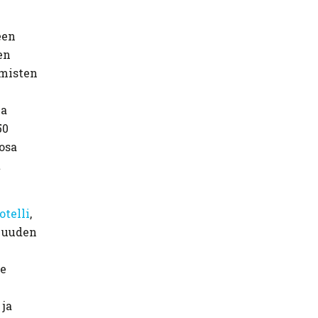
een
en
hmisten
ja
50
osa
t
otelli
,
i uuden
le
 ja