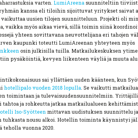
aharrastuksia varten.
LumiAreena
suunniteltiin tiiviist
ryhmän kanssa eli tiloihin sijoittuvat yritykset saivat 
 vaikuttaa uusien tilojen suunnitteluun. Projekti oli mi
a, vaikka myös aikaa vievä, sillä toimin siinä koordinoi
ressejä yhteen sovittavana neuvottelijana eri tahojen väl
ärven kaupunki toteutti LumiAreenan yhteyteen myös
ankkeen
osin julkisilla tuilla. Matkailukeskuksen ytime
tiin pysäköintiä, kevyen liikenteen väyliä ja muuta al
intikokonaisuus sai yllättäen uuden käänteen, kun Syö
ui
hotellipalo vuoden 2018 lopulla
. Se vaikutti matkailu
en toimintaan ja tulevaisuudensuunnitelmiin. Yrittäjillä
 tahtoa ja rohkeutta jatkaa matkailualueen kehittämistä
otelli Iso-Syötteen
mittavan uudistuksen suunnittelu j
n tuhkasta nousu alkoi. Hotellin toiminta käynnistyi jä
ä teholla vuonna 2020.