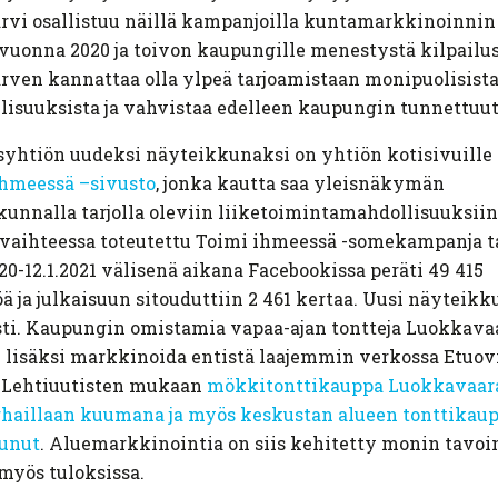
rvi osallistuu näillä kampanjoilla kuntamarkkinoinni
vuonna 2020 ja toivon kaupungille menestystä kilpailus
rven kannattaa olla ylpeä tarjoamistaan monipuolisist
isuuksista ja vahvistaa edelleen kaupungin tunnettuut
yhtiön uudeksi näyteikkunaksi on yhtiön kotisivuille 
ihmeessä –sivusto
, jonka kautta saa yleisnäkymän
unnalla tarjolla oleviin liiketoimintamahdollisuuksiin
vaihteessa toteutettu Toimi ihmeessä -somekampanja t
020-12.1.2021 välisenä aikana Facebookissa peräti 49 415
ä ja julkaisuun sitouduttiin 2 461 kertaa. Uusi näyteikk
ti. Kaupungin omistamia vapaa-ajan tontteja Luokkava
n lisäksi markkinoida entistä laajemmin verkossa Etuo
. Lehtiuutisten mukaan
mökkitonttikauppa Luokkavaar
rhaillaan kuumana ja myös keskustan alueen tonttikau
tunut
. Aluemarkkinointia on siis kehitetty monin tavoi
myös tuloksissa.