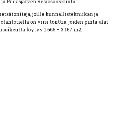
 ja Pudasjärven vesiosuuskunta.
etsätontteja, joille kunnallistekniikan ja
tantotiellä on viisi tonttia, joiden pinta-alat
usoikeutta löytyy 1 666 – 3 167 m2.