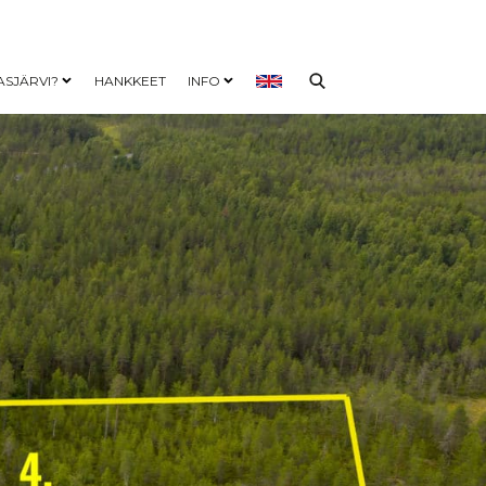
ASJÄRVI?
HANKKEET
INFO
nu
Open child menu
Open child menu