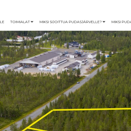
LLE
TOIMIALAT
MIKSI SIJOITTUA PUDASJÄRVELLE?
MIKSI PUD
Open child menu
Open child me