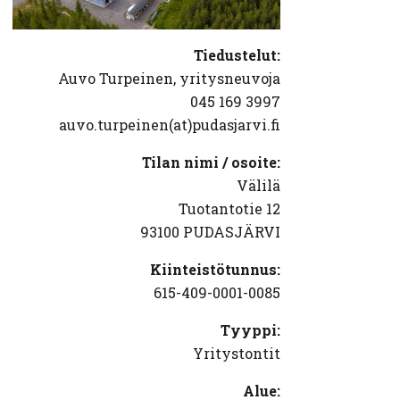
Tiedustelut:
Auvo Turpeinen, yritysneuvoja
045 169 3997
auvo.turpeinen(at)pudasjarvi.fi
Tilan nimi / osoite:
Välilä
Tuotantotie 12
93100 PUDASJÄRVI
Kiinteistötunnus:
615-409-0001-0085
Tyyppi:
Yritystontit
Alue: