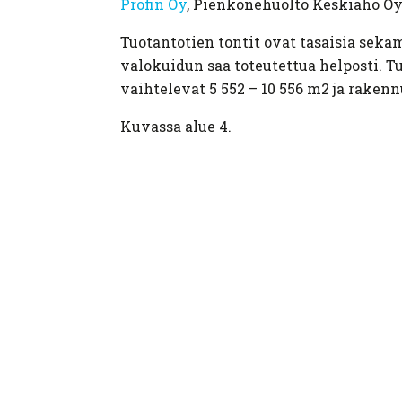
Profin Oy
, Pienkonehuolto Keskiaho Oy
Tuotantotien tontit ovat tasaisia sekam
valokuidun saa toteutettua helposti. Tuo
vaihtelevat 5 552 – 10 556 m2 ja rakenn
Kuvassa alue 4.