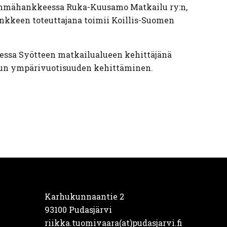
yhmähankkeessa Ruka-Kuusamo Matkailu ry:n,
ankkeen toteuttajana toimii Koillis-Suomen
essa Syötteen matkailualueen kehittäjänä
lun ympärivuotisuuden kehittäminen.
Karhukunnaantie 2
93100 Pudasjärvi
riikka.tuomivaara(at)pudasjarvi.fi