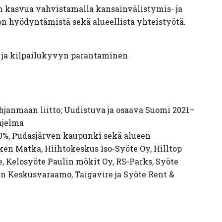
 kasvua vahvistamalla kansainvälistymis- ja
on hyödyntämistä sekä alueellista yhteistyötä.
un ja kilpailukyvyn parantaminen
hjanmaan liitto; Uudistuva ja osaava Suomi 2021–
hjelma
0%, Pudasjärven kaupunki sekä alueen
ken Matka, Hiihtokeskus Iso‑Syöte Oy, Hilltop
e, Kelosyöte Paulin mökit Oy, RS‑Parks, Syöte
en Keskusvaraamo, Taigavire ja Syöte Rent &