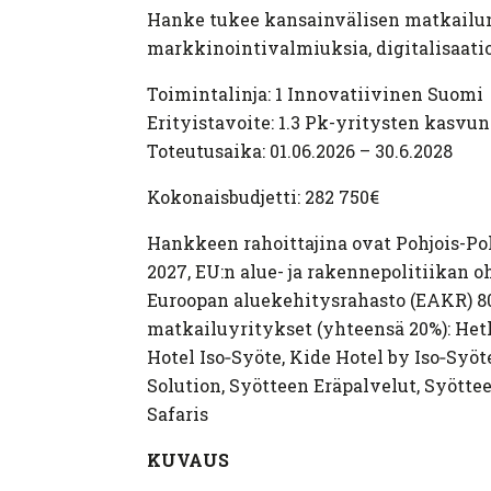
Hanke tukee kansainvälisen matkailun
markkinointivalmiuksia, digitalisaati
Toimintalinja: 1 Innovatiivinen Suomi
Erityistavoite: 1.3 Pk-yritysten kasv
Toteutusaika: 01.06.2026 – 30.6.2028
Kokonaisbudjetti: 282 750€
Hankkeen rahoittajina ovat Pohjois-Po
2027, EU:n alue- ja rakennepolitiikan o
Euroopan aluekehitysrahasto (EAKR) 8
matkailuyritykset (yhteensä 20%): Het
Hotel Iso‑Syöte, Kide Hotel by Iso‑Syöt
Solution, Syötteen Eräpalvelut, Syötte
Safaris
KUVAUS