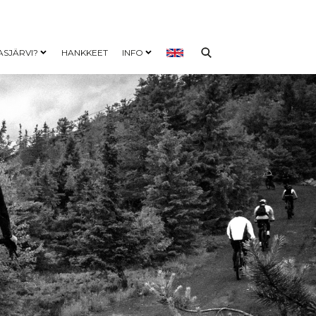
ASJÄRVI?
HANKKEET
INFO
nu
Open child menu
Open child menu