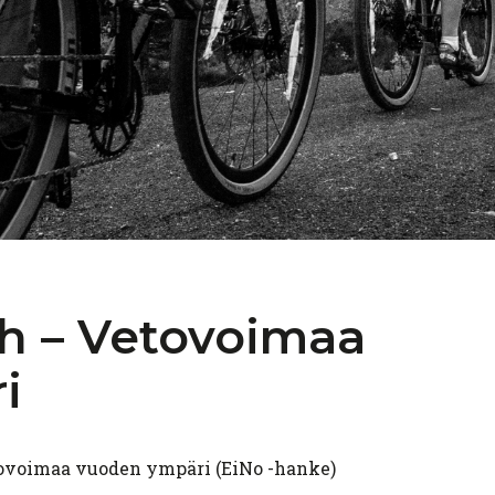
th –
Vetovoimaa
i
ovoimaa vuoden ympäri (EiNo -hanke)