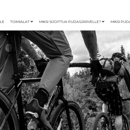
LLE
TOIMIALAT
MIKSI SIJOITTUA PUDASJÄRVELLE?
MIKSI PUD
Open child menu
Open child me