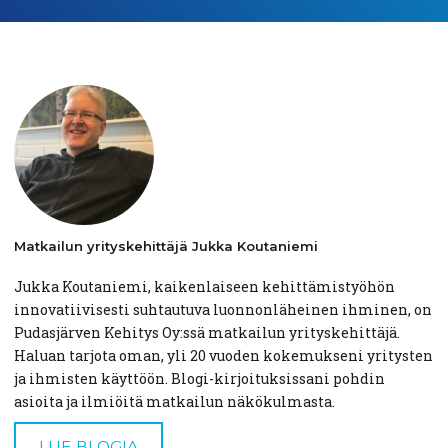
Matkailun
yrityskehittäjä
Jukka
Koutaniemi
Jukka Koutaniemi, kaikenlaiseen kehittämistyöhön
innovatiivisesti suhtautuva luonnonläheinen ihminen, on
Pudasjärven Kehitys Oy:ssä matkailun yrityskehittäjä.
Haluan tarjota oman, yli 20 vuoden kokemukseni yritysten
ja ihmisten käyttöön. Blogi-kirjoituksissani pohdin
asioita ja ilmiöitä matkailun näkökulmasta.
LUE BLOGIA