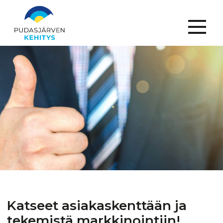
Menu
Katseet
asiakaskenttään
ja
tekemistä
markkinointiin!