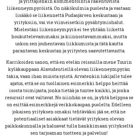
ja yrittäjienkin kommentointia rakentuvista
liikenneympyröistä. On näkökulmia puolesta ja vastaan:
lisääkö se liikennettä Pudasjärven keskustaan ja
yrityksiin, vai vie viimeisetkin pysähtymishalut.
Mielestäni liikenneympyrä ei tee yhtään liikettä
houkuttelevammaksi ja kiinnostavammaksi, mutta
uskon sen jouhentavan liikkumista ja tätä kautta
parantavan keskustan ja yritysten saavutettavuutta.
Karrikoiden sanon, että en etelän reissuilla mene Tuurin
kyläkauppaan Alavudentiellä olevan liikenneympyrän
takia, vaan ihan muista syistä. Arvatenkin lukijalle tulee
ajatus, että se on tuollainen esimerkki helppo heittää
isosta toimijasta, jonka tietää ja tuntee kaikki, ja jonka
resurssit ovat valtavat. No niinhän se on, ja yhtä helppoa se
on esittää esimerkkejä verkkokaupan puolelta. Edelleen
jokaisen yrityksen omaksi tehtäväksi jää se, että ne
potentiaaliset asiakkaat tietävät yrityksen olevan
paikkakunnalla ja haluavat tulla hankkimaan yritykseltä
sen tarjoaman tuotteen ja palvelun!