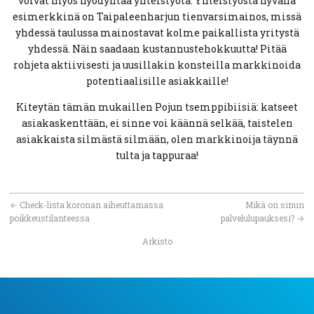
voivat myös hyödyntää yhteistyötä. Yhteistyöstä hyvänä
esimerkkinä on Taipaleenharjun tienvarsimainos, missä
yhdessä taulussa mainostavat kolme paikallista yritystä
yhdessä. Näin saadaan kustannustehokkuutta! Pitää
rohjeta aktiivisesti ja uusillakin konsteilla markkinoida
potentiaalisille asiakkaille!
Kiteytän tämän mukaillen Pojun tsemppibiisiä: katseet
asiakaskenttään, ei sinne voi käännä selkää, taistelen
asiakkaista silmästä silmään, olen markkinoija täynnä
tulta ja tappuraa!
←
Check-lista koronan aiheuttamassa
Mikä on sinun
poikkeustilanteessa
palvelulupauksesi?
→
Arkisto