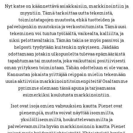
Nyt katse on käännettävä asiakkaisiin, markkinointiin ja
myyntiin. Tämä tarkoittaa uutta tekemistä,
toimintatapojen muutosta, ehkä tuotteiden ja
palvelujenkin muutoksia ja verkostoitumista. Tämä uusi
tekeminen voi tuntua työläältä, vaikealta, kalliilta, ja
siksi pelottavaltakin. Tämän takia se myös passivoi ja
helposti tyydytään kuitenkin nykyiseen. Jäädään
odottamaan jotakin ulkopuolelta tulevaa epämääräistä
tapahtumaa tai muutosta, joka vaikuttaisi positiivisesti
oman yrityksen toimintaan. Tähän odotteluun ei ole varaa.
Kannustan jokaista yrittäjää reippain mielin tekemään
uusia aktiivisia markkinointitoimenpiteitä! Osaltamme
pyrimme olemaan tässä apuna ja tarjoamassa
esimerkiksi koulutusta markkinointiin.
Isot ovat isoja omien vahvuuksien kautta. Pienet ovat
pienempiä, mutta voivat näyttää isommilta,
yksilöllisemmiltä, houkuttelevammilta ja
palvelevammilta hyvän markkinoinnin kautta. Pienet