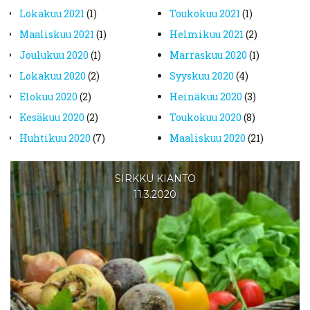
lokakuu 2021
(1)
toukokuu 2021
(1)
maaliskuu 2021
(1)
helmikuu 2021
(2)
joulukuu 2020
(1)
marraskuu 2020
(1)
lokakuu 2020
(2)
syyskuu 2020
(4)
elokuu 2020
(2)
heinäkuu 2020
(3)
kesäkuu 2020
(2)
toukokuu 2020
(8)
huhtikuu 2020
(7)
maaliskuu 2020
(21)
SIRKKU KIANTO
11.3.2020