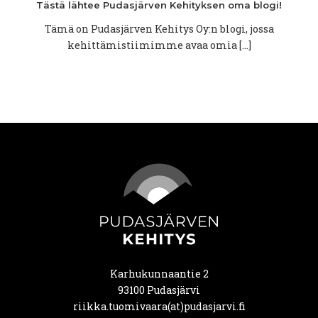
Tästä lähtee
Pudasjärven
Kehityksen
oma blogi!
Tämä on Pudasjärven Kehitys Oy:n blogi, jossa
kehittämistiimimme avaa omia […]
Karhukunnaantie 2
93100 Pudasjärvi
riikka.tuomivaara(at)pudasjarvi.fi