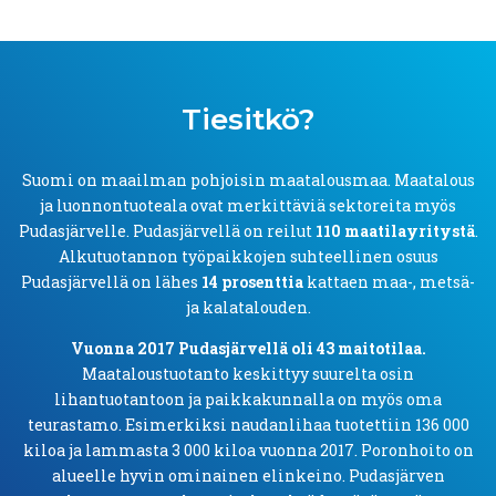
Tiesitkö?
Suomi on maailman pohjoisin maatalousmaa. Maatalous
ja luonnontuoteala ovat merkittäviä sektoreita myös
Pudasjärvelle. Pudasjärvellä on reilut
110 maatilayritystä
.
Alkutuotannon työpaikkojen suhteellinen osuus
Pudasjärvellä on lähes
14 prosenttia
kattaen maa-, metsä-
ja kalatalouden.
Vuonna 2017 Pudasjärvellä oli 43 maitotilaa.
Maataloustuotanto keskittyy suurelta osin
lihantuotantoon ja paikkakunnalla on myös oma
teurastamo. Esimerkiksi naudanlihaa tuotettiin 136 000
kiloa ja lammasta 3 000 kiloa vuonna 2017. Poronhoito on
alueelle hyvin ominainen elinkeino. Pudasjärven