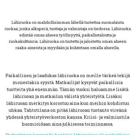
Lähiruoka on mahdollisimman lähellä tuotettua suomalaista
ruokaa, jonka alkuperä, tuottaja ja valmistaja on tiedossa. Lähiruoka
edistää oman alueen työllisyyttä, paikallistaloutta ja
ruokakulttuuria. Lähiruoka on tuotettu ja jalostettu oman alueen
raaka-aineista ja myydään ja kulutetaan omalla alueella.
Paikallinen ja laadukas lähiruoka on meille tärkeä tekijä
monestakin syystä. Matkailijat kysyvät paikallisia
tuotteita yhä enemmän. Tämän vuoksi haluamme lisätä
lähiruoan ja matkailun välistä yhteistyötä. Lisäksi
lähiruoan merkitys korostuu aina kun meihin kohdistuu
uhkaa. Tahtotilana on pitää lähiruoan tuotanto vireänä
yhdessä yhteistyöverkoston kanssa. Kriisi- ja valmiustila
huomioidaan aina julkisessa toiminnassa.