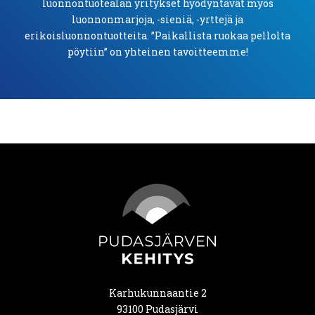
luonnontuotealan yritykset hyödyntävät myös
luonnonmarjoja, -sieniä, -yrttejä ja
erikoisluonnontuotteita. ”Paikallista ruokaa pellolta
pöytiin” on yhteinen tavoitteemme!
Karhukunnaantie 2
93100 Pudasjärvi