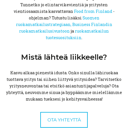
Tunnetko jo elintarvikevientiä ja yritysten
vientiosaamista kasvattavan
Food from Finland
-
ohjelman? Tutustu lisäksi
Suomen
ruokamatkailustrategiaan,
Business Finlandin
ruokamatkailusivustoon
ja
ruokamatkailun
tuotesuosituksiin
.
Mistä lähteä
liikkeelle?
Kasvu alkaa pienestä idusta. Onko sinulla lähiruokaa
tuottava yritys tai siihen liittyvä yritysidea? Tarvitsetko
yritysneuvontaa tai etsitkö asiantuntijapalveluja? Ota
yhteyttä, neuvomme sinua ja hyppäämme mielellämme
mukaan tueksesi jo kehitysvaiheessa!
OTA YHTEYTTÄ