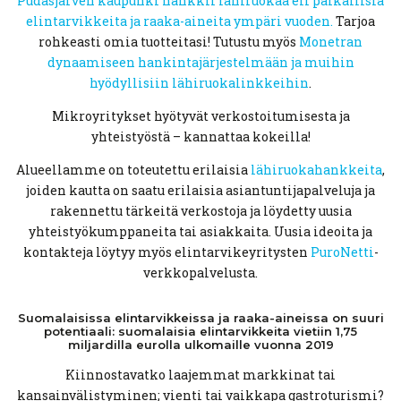
Pudasjärven kaupunki hankkii lähiruokaa eli paikallisia
elintarvikkeita ja raaka-aineita ympäri vuoden.
Tarjoa
rohkeasti omia tuotteitasi! Tutustu myös
Monetran
dynaamiseen hankintajärjestelmään ja muihin
hyödyllisiin lähiruokalinkkeihin
.
Mikroyritykset hyötyvät verkostoitumisesta ja
yhteistyöstä – kannattaa kokeilla!
Alueellamme on toteutettu erilaisia
lähiruokahankkeita
,
joiden kautta on saatu erilaisia asiantuntijapalveluja ja
rakennettu tärkeitä verkostoja ja löydetty uusia
yhteistyökumppaneita tai asiakkaita. Uusia ideoita ja
kontakteja löytyy myös elintarvikeyritysten
PuroNetti
-
verkkopalvelusta.
Suomalaisissa
elintarvikkeissa
ja
raaka-aineissa
on suuri
potentiaali:
suomalaisia
elintarvikkeita
vietiin 1,75
miljardilla
eurolla
ulkomaille
vuonna 2019
Kiinnostavatko laajemmat markkinat tai
kansainvälistyminen; vienti tai vaikkapa gastroturismi?