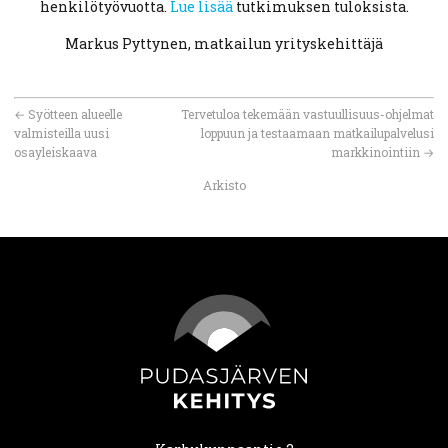
henkilötyövuotta.
Lue lisää
tutkimuksen tuloksista.
Markus Pyttynen, matkailun yrityskehittäjä
←
Syötteen alueelle
Tervetuloa tekemään vastuullisuus-ohjelmat
valmisteilla uusi
loppuun ja testaamaan matkailupalvelusi
osayleiskaava
markkinointiin
→
Arkisto