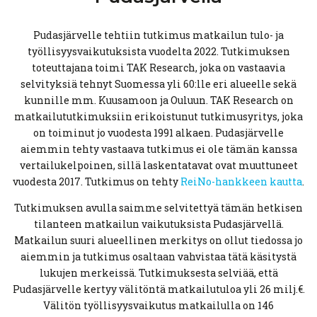
Pudasjärvelle tehtiin tutkimus matkailun tulo- ja
työllisyysvaikutuksista vuodelta 2022. Tutkimuksen
toteuttajana toimi TAK Research, joka on vastaavia
selvityksiä tehnyt Suomessa yli 60:lle eri alueelle sekä
kunnille mm. Kuusamoon ja Ouluun. TAK Research on
matkailututkimuksiin erikoistunut tutkimusyritys, joka
on toiminut jo vuodesta 1991 alkaen. Pudasjärvelle
aiemmin tehty vastaava tutkimus ei ole tämän kanssa
vertailukelpoinen, sillä laskentatavat ovat muuttuneet
vuodesta 2017. Tutkimus on tehty
ReiNo-hankkeen kautta
.
Tutkimuksen avulla saimme selvitettyä tämän hetkisen
tilanteen matkailun vaikutuksista Pudasjärvellä.
Matkailun suuri alueellinen merkitys on ollut tiedossa jo
aiemmin ja tutkimus osaltaan vahvistaa tätä käsitystä
lukujen merkeissä. Tutkimuksesta selviää, että
Pudasjärvelle kertyy välitöntä matkailutuloa yli 26 milj.€.
Välitön työllisyysvaikutus matkailulla on 146