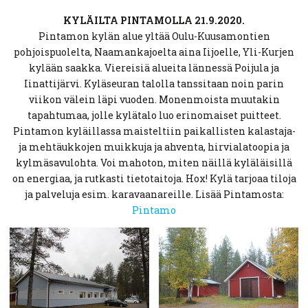
KYLÄILTA PINTAMOLLA 21.9.2020.
Pintamon kylän alue yltää Oulu-Kuusamontien
pohjoispuolelta, Naamankajoelta aina Iijoelle, Yli-Kurjen
kylään saakka. Viereisiä alueita lännessä Poijula ja
Iinattijärvi. Kyläseuran talolla tanssitaan noin parin
viikon välein läpi vuoden. Monenmoista muutakin
tapahtumaa, jolle kylätalo luo erinomaiset puitteet.
Pintamon kyläillassa maisteltiin paikallisten kalastaja-
ja mehtäukkojen muikkuja ja ahventa, hirvialatoopia ja
kylmäsavulohta. Voi mahoton, miten näillä kyläläisillä
on energiaa, ja rutkasti tietotaitoja. Hox! Kylä tarjoaa tiloja
ja palveluja esim. karavaanareille. Lisää Pintamosta:
Pintamo