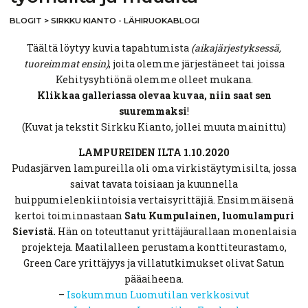
BLOGIT
>
SIRKKU KIANTO - LÄHIRUOKABLOGI
Täältä löytyy kuvia tapahtumista
(aikajärjestyksessä,
tuoreimmat ensin)
, joita olemme järjestäneet tai joissa
Kehitysyhtiönä olemme olleet mukana.
Klikkaa galleriassa olevaa kuvaa, niin saat sen
suuremmaksi
!
(Kuvat ja tekstit Sirkku Kianto, jollei muuta mainittu)
LAMPUREIDEN ILTA 1.10.2020
Pudasjärven lampureilla oli oma virkistäytymisilta, jossa
saivat tavata toisiaan ja kuunnella
huippumielenkiintoisia vertaisyrittäjiä. Ensimmäisenä
kertoi toiminnastaan
Satu Kumpulainen, luomulampuri
Sievistä.
Hän on toteuttanut yrittäjäurallaan monenlaisia
projekteja. Maatilalleen perustama konttiteurastamo,
Green Care yrittäjyys ja villatutkimukset olivat Satun
pääaiheena.
–
Isokummun Luomutilan verkkosivut