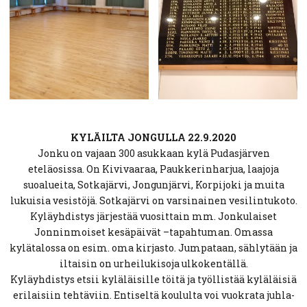
KYLÄILTA JONGULLA 22.9.2020
Jonku on vajaan 300 asukkaan kylä Pudasjärven
eteläosissa. On Kivivaaraa, Paukkerinharjua, laajoja
suoalueita, Sotkajärvi, Jongunjärvi, Korpijoki ja muita
lukuisia vesistöjä. Sotkajärvi on varsinainen vesilintukoto.
Kyläyhdistys järjestää vuosittain mm. Jonkulaiset
Jonninmoiset kesäpäivät –tapahtuman. Omassa
kylätalossa on esim. oma kirjasto. Jumpataan, sählytään ja
iltaisin on urheilukisoja ulkokentällä.
Kyläyhdistys etsii kyläläisille töitä ja työllistää kyläläisiä
erilaisiin tehtäviin. Entiseltä koululta voi vuokrata juhla-