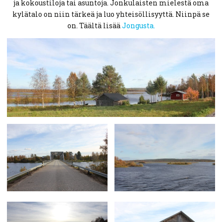
ja kokoustiloja tai asuntoja. Jonkulaisten mielestä oma
kylätalo on niin tärkeä ja luo yhteisöllisyyttä. Niinpä se
on. Täältä lisää
Jongusta.