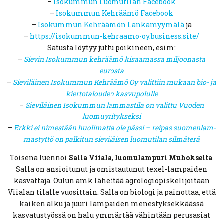
–
Isokummun Luomutilan Facebook
–
Isokummun Kehräämö Facebook
–
Isokummun Kehräämön Lankamyymälä
ja
–
https://isokummun-kehraamo-oy.business.site/
Satusta löytyy juttu poikineen, esim:
–
Sievin Isokummun kehräämö kisaamassa miljoonasta
eurosta
–
Sieviläinen Isokummun Kehräämö Oy valittiin mukaan bio- ja
kiertotalouden kasvupolulle
–
Sieviläinen Isokummun lammastila on valittu Vuoden
luomuyritykseksi
–
Erkki ei ni­mes­tään huo­li­mat­ta ole pässi – reipas suo­men­lam­
mas­tyt­tö on pal­ki­tun sie­vi­läi­sen luo­mu­ti­lan sil­mä­te­rä
Toisena luennoi
Salla Viiala, luomulampuri Muhokselta
.
Salla on ansioitunut ja omistautunut texel-lampaiden
kasvattaja. Oulun amk lähettää agrologiopiskelijoitaan
Viialan tilalle vuosittain. Salla on biologi ja painottaa, että
kaiken alku ja juuri lampaiden menestyksekkäässä
kasvatustyössä on halu ymmärtää vähintään perusasiat