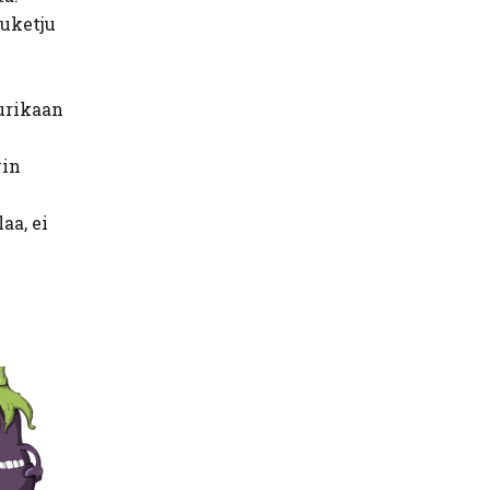
luketju
uurikaan
vin
aa, ei