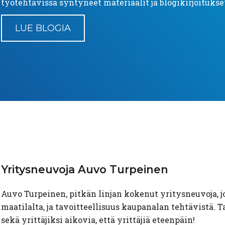
työtehtävissä syntyneet materiaalit ja blogikirjoitukse
LUE BLOGIA
Yritysneuvoja
Auvo Turpeinen
Auvo Turpeinen, pitkän linjan kokenut yritysneuvoja,
maatilalta, ja tavoitteellisuus kaupanalan tehtävistä. 
sekä yrittäjiksi aikovia, että yrittäjiä eteenpäin!