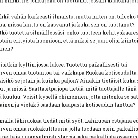
n minkä lie, jonka joku on tuottanut jossain kaukana jo
ehkä vähän karkeasti ilmaistu, mutta miten on, tuleeko 
ua, missä lanttu on kasvanut ja kuka sen on tuottanut?
tkö tuotetta silmäillessäsi, onko tuotteen kehityskaare
jotain erityistä huomioon, että miksi se juuri olisi kiinto
yinen?
isitkin kyltin, jossa lukee: Tuotettu paikallisesti tai
rven omaa tuotantoa tai vaikkapa Ruokaa kotiseudulta.
isikö se jotain ja kuinka paljon? Ainakin tietäisit kuka
ut ja missä. Saattasitpa jopa tietää, mitä tuottajalle tänä
 kuuluu. Voisit kysellä ohimennen, jotta mitenkä se sat
inen ja vieläkö saadaan kaupasta kotiseudun lanttua?
malla lähiruokaa tiedät mitä syöt. Lähiruoan ostajana ed
rven omaa ruokakulttuuria, jolla tuodaan esiin paikallis
ineita ja ruuanvalmistustapoja sekä paikallista osaamis