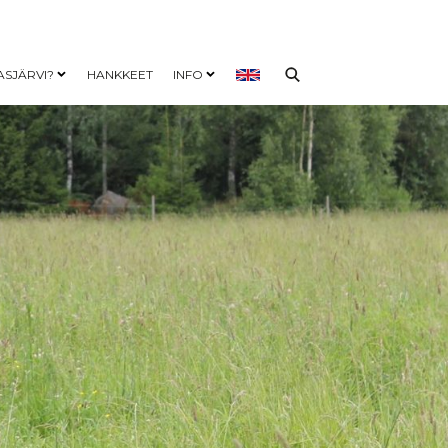
ASJÄRVI?
HANKKEET
INFO
nu
Open child menu
Open child menu