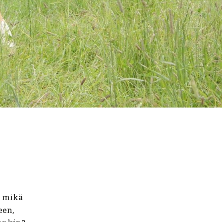
, mikä
een,