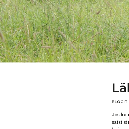
Lä
BLOGIT
Jos kau
saisi s