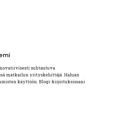
emi
novatiivisesti suhtautuva
sä matkailun yrityskehittäjä. Haluan
hmisten käyttöön. Blogi-kirjoituksissani