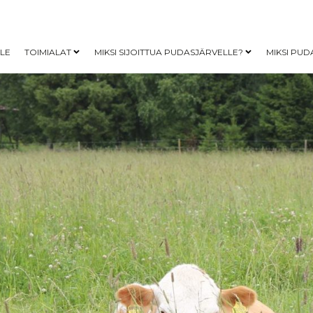
LLE
TOIMIALAT
MIKSI SIJOITTUA PUDASJÄRVELLE?
MIKSI PUD
Open child menu
Open child me