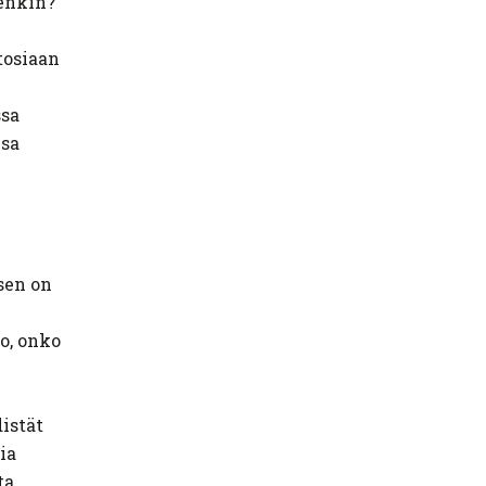
tenkin?
tosiaan
ssa
isa
 sen on
o, onko
istät
ia
ta.