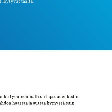
t löytyvät täältä.
 jonka työnteonmalli on lapsuudenkodin
Tahdon haastaa ja auttaa hymyssä suin