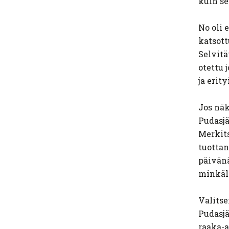
kuin se
No oli 
katsott
Selvitä
otettu 
ja erit
Jos näk
Pudasjä
Merkits
tuottan
päivänä
minkäla
Valitse
Pudasjä
raaka-a