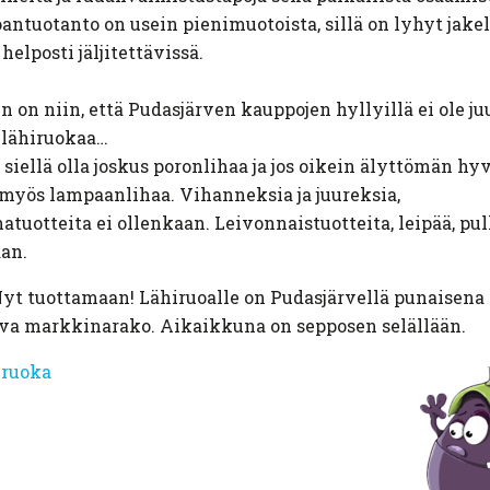
antuotanto on usein pienimuotoista, sillä on lyhyt jake
 helposti jäljitettävissä.
n on niin, että Pudasjärven kauppojen hyllyillä ei ole j
a lähiruokaa…
 siellä olla joskus poronlihaa ja jos oikein älyttömän hy
 myös lampaanlihaa. Vihanneksia ja juureksia,
atuotteita ei ollenkaan. Leivonnaistuotteita, leipää, pull
an.
yt tuottamaan! Lähiruoalle on Pudasjärvellä punaisena
va markkinarako. Aikaikkuna on sepposen selällään.
iruoka