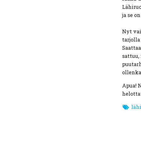
Lähiruo
ja se on
Nyt vai
tarjoll
Saattaa
sattuu,
puutarh
ollenka
Apua! N
helotta
läh