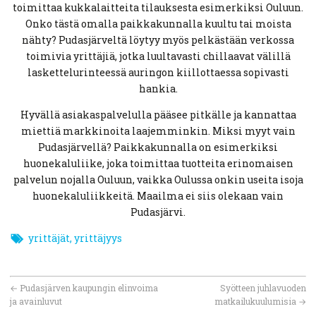
toimittaa kukkalaitteita tilauksesta esimerkiksi Ouluun.
Onko tästä omalla paikkakunnalla kuultu tai moista
nähty? Pudasjärveltä löytyy myös pelkästään verkossa
toimivia yrittäjiä, jotka luultavasti chillaavat välillä
laskettelurinteessä auringon kiillottaessa sopivasti
hankia.
Hyvällä asiakaspalvelulla pääsee pitkälle ja kannattaa
miettiä markkinoita laajemminkin. Miksi myyt vain
Pudasjärvellä? Paikkakunnalla on esimerkiksi
huonekaluliike, joka toimittaa tuotteita erinomaisen
palvelun nojalla Ouluun, vaikka Oulussa onkin useita isoja
huonekaluliikkeitä. Maailma ei siis olekaan vain
Pudasjärvi.
yrittäjät
,
yrittäjyys
←
Pudasjärven kaupungin elinvoima
Syötteen juhlavuoden
ja avainluvut
matkailukuulumisia
→