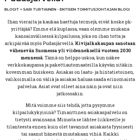
BLOGIT
>
SARI TURTIAINEN - ENTISEN TOIMITUSJOHTAJAN BLOGI
Ihan vieraita ja kaukaa haettuja termejä, eivät koske pk-
yrittäjää? Emme elä kuplassa, vaan olemme mukana
kansainvälisessä kilpailussa, joka on ihan totta ja
arkipäivää myös Pudasjärvellä.
Kivijalkakaupan sanotaan
vähenevän Suomessa yli viidenneksellä vuoteen 2030
mennessä.
Tämä on helppo uskoa, kun näkee
verkkokaupassa ja pakettiautomaateilla käyvän sitäkin
kovemman huiskeen. Asiakas on laatu- ja hintatietoinen,
valikoimalla on väliä ja asiakas haluaa saada erinomaista
palvelua. Asiat ovat olleet aina näin ja ovat niin
jatkossakin.
Mitä voimme siis tehdä, jotta pysymme
kilpailukykyisinä? Timanttinen asiakaspalvelu on
tietysti avainsana. Minusta se lähtee liikkeelle jo
tilanteesta ennen kuin olet tavannut asiakasta fyysisesti
tai saanut hänestä muutakaan vihiä. Kaikki