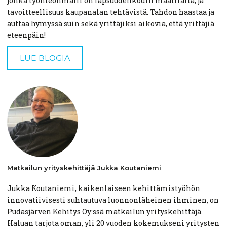
jonka työnteonmalli on lapsuudenkodin maatilalta, ja
tavoitteellisuus kaupanalan tehtävistä. Tahdon haastaa ja
auttaa hymyssä suin sekä yrittäjiksi aikovia, että yrittäjiä
eteenpäin!
LUE BLOGIA
Matkailun
yrityskehittäjä
Jukka
Koutaniemi
Jukka Koutaniemi, kaikenlaiseen kehittämistyöhön
innovatiivisesti suhtautuva luonnonläheinen ihminen, on
Pudasjärven Kehitys Oy:ssä matkailun yrityskehittäjä.
Haluan tarjota oman, yli 20 vuoden kokemukseni yritysten