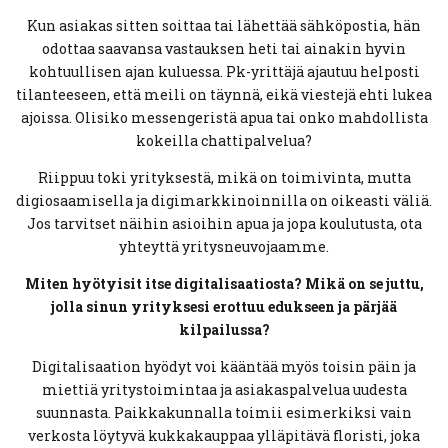
Kun asiakas sitten soittaa tai lähettää sähköpostia, hän
odottaa saavansa vastauksen heti tai ainakin hyvin
kohtuullisen ajan kuluessa. Pk-yrittäjä ajautuu helposti
tilanteeseen, että meili on täynnä, eikä viestejä ehti lukea
ajoissa. Olisiko messengeristä apua tai onko mahdollista
kokeilla chattipalvelua?
Riippuu toki yrityksestä, mikä on toimivinta, mutta
digiosaamisella ja digimarkkinoinnilla on oikeasti väliä.
Jos tarvitset näihin asioihin apua ja jopa koulutusta, ota
yhteyttä yritysneuvojaamme.
Miten hyötyisit itse digitalisaatiosta? Mikä on se juttu,
jolla sinun yrityksesi erottuu edukseen ja pärjää
kilpailussa?
Digitalisaation hyödyt voi kääntää myös toisin päin ja
miettiä yritystoimintaa ja asiakaspalvelua uudesta
suunnasta. Paikkakunnalla toimii esimerkiksi vain
verkosta löytyvä kukkakauppaa ylläpitävä floristi, joka