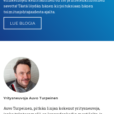
elinkeinojen kehittäminen on iso ja mielenkiintoinen
savotta! Tästä löydän hänen kirjoituksiaan hänen
toimitusjohtajuudesta ajalta.
LUE BLOGIA
Yritysneuvoja
Auvo Turpeinen
Auvo Turpeinen, pitkän linjan kokenut yritysneuvoja,