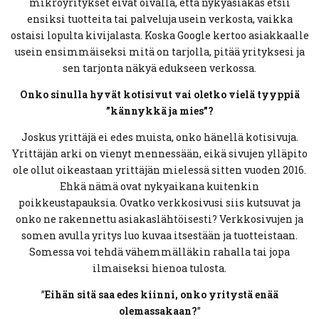
mikroyritykset eivät oivalla, että nykyasiakas etsii
ensiksi tuotteita tai palveluja usein verkosta, vaikka
ostaisi lopulta kivijalasta. Koska Google kertoo asiakkaalle
usein ensimmäiseksi mitä on tarjolla, pitää yrityksesi ja
sen tarjonta näkyä edukseen verkossa.
Onko sinulla hyvät kotisivut vai oletko vielä tyyppiä
”kännykkä ja mies”?
Joskus yrittäjä ei edes muista, onko hänellä kotisivuja.
Yrittäjän arki on vienyt mennessään, eikä sivujen ylläpito
ole ollut oikeastaan yrittäjän mielessä sitten vuoden 2016.
Ehkä nämä ovat nykyaikana kuitenkin
poikkeustapauksia. Ovatko verkkosivusi siis kutsuvat ja
onko ne rakennettu asiakaslähtöisesti? Verkkosivujen ja
somen avulla yritys luo kuvaa itsestään ja tuotteistaan.
Somessa voi tehdä vähemmälläkin rahalla tai jopa
ilmaiseksi hienoa tulosta.
”
Eihän sitä saa edes kiinni, onko yritystä enää
olemassakaan?
”