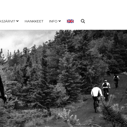
ASJÄRVI?
HANKKEET
INFO
nu
Open child menu
Open child menu