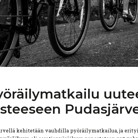
yöräilymatkailu
uute
steeseen
Pudasjärve
rvellä kehitetään vauhdilla pyöräilymatkailua, ja erityi