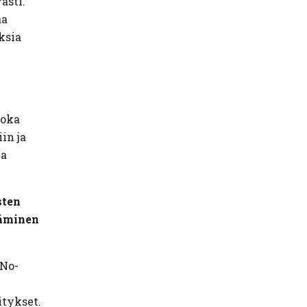
asti.
aa
ksia
 joka
in ja
ja
sten
täminen
iNo-
itykset.