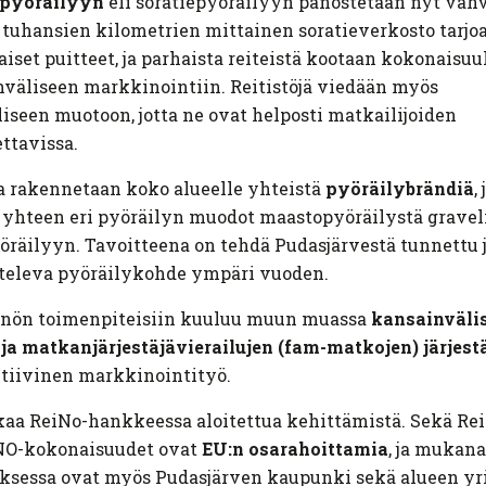
-pyöräilyyn
eli soratiepyöräilyyn panostetaan nyt vahv
tuhansien kilometrien mittainen soratieverkosto tarjo
iset puitteet, ja parhaista reiteistä kootaan kokonaisuu
väliseen markkinointiin. Reitistöjä viedään myös
liseen muotoon, jotta ne ovat helposti matkailijoiden
ttavissa.
 rakennetaan koko alueelle yhteistä
pyöräilybrändiä
,
yhteen eri pyöräilyn muodot maastopyöräilystä graveli
öräilyyn. Tavoitteena on tehdä Pudasjärvestä tunnettu 
televa pyöräilykohde ympäri vuoden.
nön toimenpiteisiin kuuluu muun muassa
kansainväli
ja matkanjärjestäjävierailujen (fam-matkojen) järjes
tiivinen markkinointityö.
kaa ReiNo-hankkeessa aloitettua kehittämistä. Sekä Re
INO-kokonaisuudet ovat
EU:n osarahoittamia
, ja mukana
ksessa ovat myös Pudasjärven kaupunki sekä alueen yr