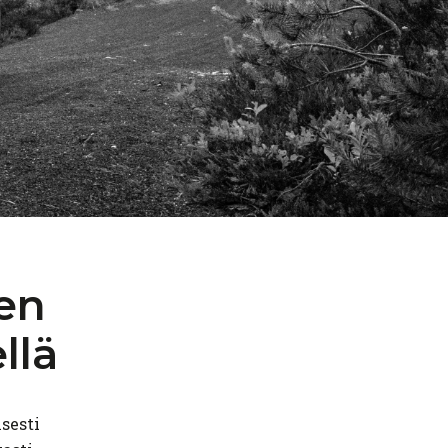
en
llä
sesti