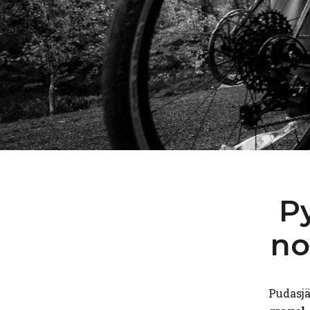
P
no
Pudasjä