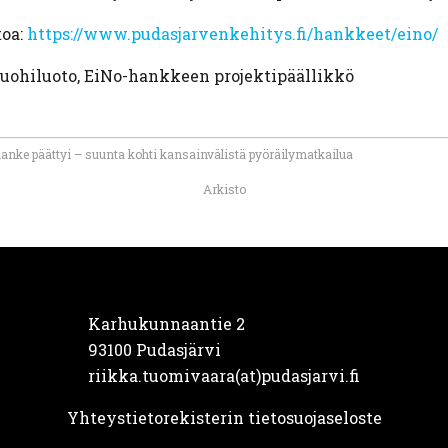
toa:
https://www.pudasjarvenkehitys.fi/hankkeet/eino/
uohiluoto, EiNo-hankkeen projektipäällikkö
anke päättyi – suunta kohti kansainvälistä pyöräilymatkailua
Arkisto
Karhukunnaantie 2
93100 Pudasjärvi
riikka.tuomivaara(at)pudasjarvi.fi
Yhteystietorekisterin tietosuojaseloste