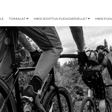
LLE
TOIMIALAT
MIKSI SIJOITTUA PUDASJÄRVELLE?
MIKSI PUD
Open child menu
Open child me