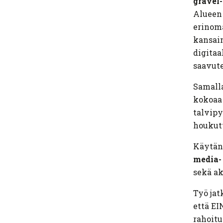
gravel
Alueen 
erinoma
kansain
digitaa
saavute
Samalla
kokoaa 
talvipy
houkut
Käytän
media- 
sekä ak
Työ jat
että E
rahoitu