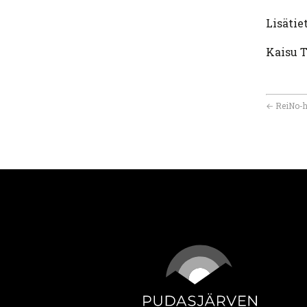
Lisätie
Kaisu T
←
ReiNo-h