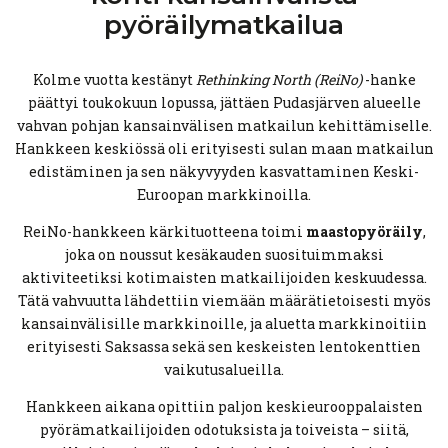
pyöräilymatkailua
Kolme vuotta kestänyt
Rethinking North (ReiNo)
-hanke
päättyi toukokuun lopussa, jättäen Pudasjärven alueelle
vahvan pohjan kansainvälisen matkailun kehittämiselle.
Hankkeen keskiössä oli erityisesti sulan maan matkailun
edistäminen ja sen näkyvyyden kasvattaminen Keski-
Euroopan markkinoilla.
ReiNo-hankkeen kärkituotteena toimi
maastopyöräily
,
joka on noussut kesäkauden suosituimmaksi
aktiviteetiksi kotimaisten matkailijoiden keskuudessa.
Tätä vahvuutta lähdettiin viemään määrätietoisesti myös
kansainvälisille markkinoille, ja aluetta markkinoitiin
erityisesti Saksassa sekä sen keskeisten lentokenttien
vaikutusalueilla.
Hankkeen aikana opittiin paljon keskieurooppalaisten
pyörämatkailijoiden odotuksista ja toiveista – siitä,