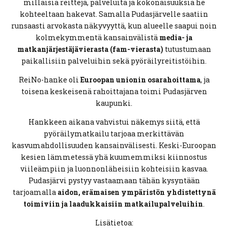
millaisia reittejä, palveluita ja kokonaisuuksia he
kohteeltaan hakevat. Samalla Pudasjärvelle saatiin
runsaasti arvokasta näkyvyyttä, kun alueelle saapui noin
kolmekymmentä kansainvälistä
media- ja
matkanjärjestäjävierasta (fam-vierasta)
tutustumaan
paikallisiin palveluihin sekä pyöräilyreitistöihin.
ReiNo-hanke oli
Euroopan unionin osarahoittama
, ja
toisena keskeisenä rahoittajana toimi Pudasjärven
kaupunki.
Hankkeen aikana vahvistui näkemys siitä, että
pyöräilymatkailu tarjoaa merkittävän
kasvumahdollisuuden kansainvälisesti. Keski-Euroopan
kesien lämmetessä yhä kuumemmiksi kiinnostus
viileämpiin ja luonnonläheisiin kohteisiin kasvaa.
Pudasjärvi pystyy vastaamaan tähän kysyntään
tarjoamalla
aidon, erämaisen ympäristön yhdistettynä
toimiviin ja laadukkaisiin matkailupalveluihin
.
Lisätietoa: