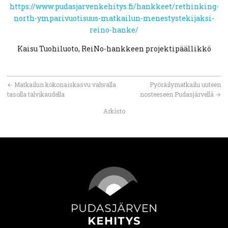
https://www.pudasjarvenkehitys.fi/hankkeet/rethinking-
north-ymparivuotisuus-matkailun-menestystekijaksi-
reino-hanke/
Kaisu Tuohiluoto, ReiNo-hankkeen projektipäällikkö
←
Matkailun kokonaiskasvu vahvalla
Pyöräilymatkailu uuteen
tasolla talvikaudella
nosteeseen Pudasjärvellä
→
Arkisto