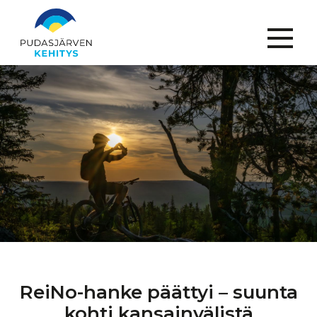
Menu
ReiNo-hanke
päättyi – suunta
kohti
kansainvälistä