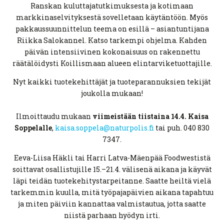
Ranskan kuluttajatutkimuksesta ja kotimaan
markkinaselvityksestä sovelletaan käytäntöön. Myös
pakkaussuunnittelun teema on esillä – asiantuntijana
Riikka Salokannel. Katso tarkempi ohjelma. Kahden
päivän intensiivinen kokonaisuus on rakennettu
räätälöidysti Koillismaan alueen elintarviketuottajille.
Nyt kaikki tuotekehittäjät ja tuoteparannuksien tekijät
joukolla mukaan!
Ilmoittaudu mukaan
viimeistään tiistaina 14.4.
Kaisa
Soppelalle
,
kaisa.soppela@naturpolis.fi
tai puh. 040 830
7347.
Eeva-Liisa Häkli tai Harri Latva-Mäenpää Foodwestistä
soittavat osallistujille 15.–21.4. välisenä aikana ja käyvät
läpi teidän tuotekehitystarpeitanne. Saatte heiltä vielä
tarkemmin kuulla, mitä työpajapäivien aikana tapahtuu
ja miten päiviin kannattaa valmistautua, jotta saatte
niistä parhaan hyödyn irti.