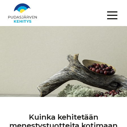
Menu
Kuinka
kehitetään
menestystuotteita
kotimaan