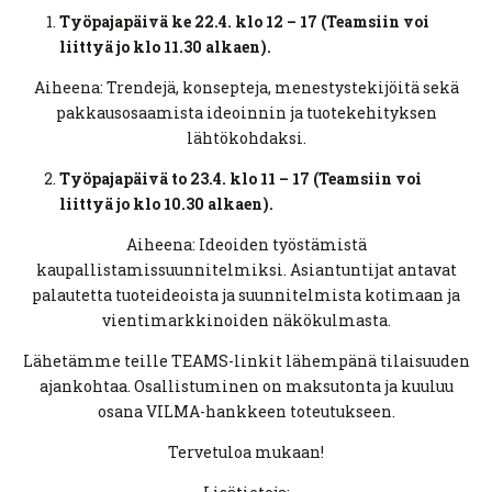
Työpajapäivä ke 22.4. klo 12 – 17 (Teamsiin voi
liittyä jo klo 11.30 alkaen).
Aiheena: Trendejä, konsepteja, menestystekijöitä sekä
pakkausosaamista ideoinnin ja tuotekehityksen
lähtökohdaksi.
Työpajapäivä to 23.4. klo 11 – 17 (Teamsiin voi
liittyä jo klo 10.30 alkaen).
Aiheena: Ideoiden työstämistä
kaupallistamissuunnitelmiksi. Asiantuntijat antavat
palautetta tuoteideoista ja suunnitelmista kotimaan ja
vientimarkkinoiden näkökulmasta.
Lähetämme teille TEAMS-linkit lähempänä tilaisuuden
ajankohtaa. Osallistuminen on maksutonta ja kuuluu
osana VILMA-hankkeen toteutukseen.
Tervetuloa mukaan!