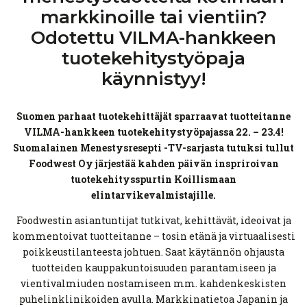
markkinoille
tai vientiin?
Odotettu
VILMA-hankkeen
tuotekehitystyöpaja
käynnistyy!
Suomen parhaat tuotekehittäjät sparraavat tuotteitanne
VILMA-hankkeen tuotekehitystyöpajassa 22. – 23.4!
Suomalainen Menestysresepti -TV-sarjasta tutuksi tullut
Foodwest Oy järjestää kahden päivän inspriroivan
tuotekehitysspurtin Koillismaan
elintarvikevalmistajille.
Foodwestin asiantuntijat tutkivat, kehittävät, ideoivat ja
kommentoivat tuotteitanne – tosin etänä ja virtuaalisesti
poikkeustilanteesta johtuen. Saat käytännön ohjausta
tuotteiden kauppakuntoisuuden parantamiseen ja
vientivalmiuden nostamiseen mm. kahdenkeskisten
puhelinklinikoiden avulla. Markkinatietoa Japanin ja