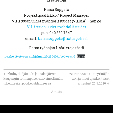
Lisätietoja:
Kaisa Soppela
Projektipäällikkö / Project Manager
Villiruuan uudet mahdollisuudet (VILMA) –hanke
Villiruuan uudet mahdollisuudet
puh: 040 830 7347
email:
kaisa.soppela@naturpolis.fi
Lataa työpajan lisätietoja tästä
tuotekehitystyopaja_ohjelma_22-230420_foodwe-st-2
Lataa
←
Yksinyrittäjän tuki ja Pudasjärven
WEBINAARI: Yksinyrittäjän
kaupungin toimenpiteet elinkeinoelämän
tuki ja muut ajankohtaiset
tukemiseksi poikkeustilanteessa
yritystuet 20.5.2020
→
Arkisto