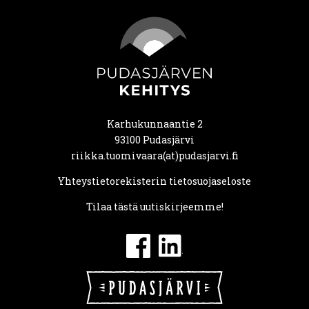
Karhukunnaantie 2
93100 Pudasjärvi
riikka.tuomivaara(at)pudasjarvi.fi
Yhteystietorekisterin tietosuojaseloste
Tilaa tästä uutiskirjeemme!