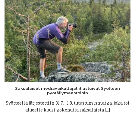
maaliskuu 2022
(4)
huhtikuu 2021
(1)
helmikuu 2021
(1)
joulukuu 2020
(2)
kesäkuu 2020
(1)
huhtikuu 2020
(2)
maaliskuu 2020
(1)
joulukuu 2019
(1)
elokuu 2019
(1)
kesäkuu 2019
(2)
toukokuu 2019
(1)
huhtikuu 2019
(1)
joulukuu 2018
(3)
Saksalaiset
mediavaikuttajat
ihastuivat
Syötteen
pyöräilymaastoihin
Syötteellä järjestettiin 31.7.–1.8. tutustumismatka, joka toi
alueelle kuusi kokenutta saksalaista […]