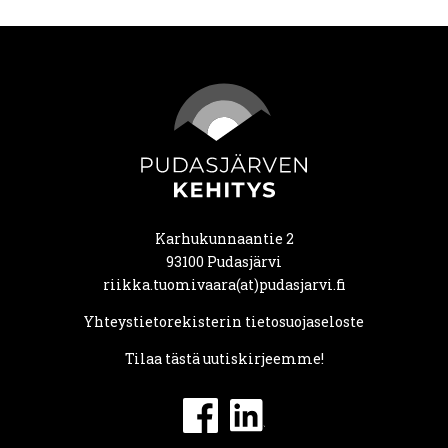
Karhukunnaantie 2
93100 Pudasjärvi
riikka.tuomivaara(at)pudasjarvi.fi
Yhteystietorekisterin tietosuojaseloste
Tilaa tästä uutiskirjeemme!