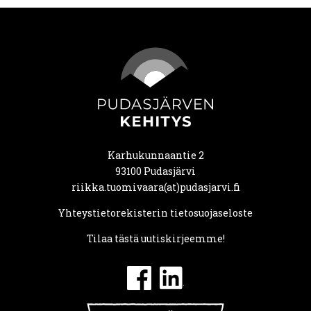
Karhukunnaantie 2
93100 Pudasjärvi
riikka.tuomivaara(at)pudasjarvi.fi
Yhteystietorekisterin tietosuojaseloste
Tilaa tästä uutiskirjeemme!