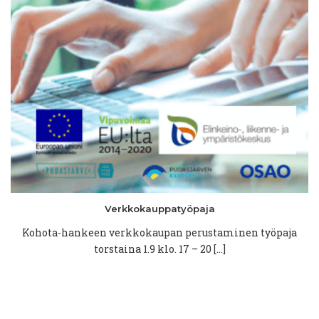
maaliskuu 2022
(4)
huhtikuu 2021
(1)
helmikuu 2021
(1)
joulukuu 2020
(2)
kesäkuu 2020
(1)
huhtikuu 2020
(2)
maaliskuu 2020
(1)
joulukuu 2019
(1)
elokuu 2019
(1)
kesäkuu 2019
(2)
toukokuu 2019
(1)
huhtikuu 2019
(1)
joulukuu 2018
(3)
Verkkokauppatyöpaja
Kohota-hankeen verkkokaupan perustaminen työpaja
torstaina 1.9 klo. 17 – 20 […]