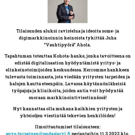
Tilaisuuden aluksi ravistelua ja ideoita some- ja
digimarkkinoinnin keinoista tykittää Juha
”Vauhtipyörä” Ahola.
Tapahtuman toteuttaa Kohota-hanke, jonka tavoitteena on
edistää digitalisaation hyödyntämistä yritys- ja
elinkeinotoimijoiden keskuudessa. Kerromme hankkeen
tulevasta toiminnasta, jota viedään yritysten tarpeiden ja
halujen kautta eteenpäin. Luvassa käytännönläheisiä
työpajoja ja klinikoita, joiden antia voit hyödyntää
suoraan markkinointiviestinnässä!
Nyt kannattaa olla mukana kaikkien yritysten ja
yhteisöjen viestintää tekevien henkilöiden!
Ilmoittautumiset tilaisuuteen:
auvo.turpeinen@pudasjarvi.fi
perjantaihin 11.3.2022 klo.