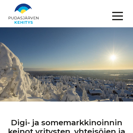
Menu
Digi- ja
somemarkkinoinnin
keinot
yritysten,
yhteisöjen
ja