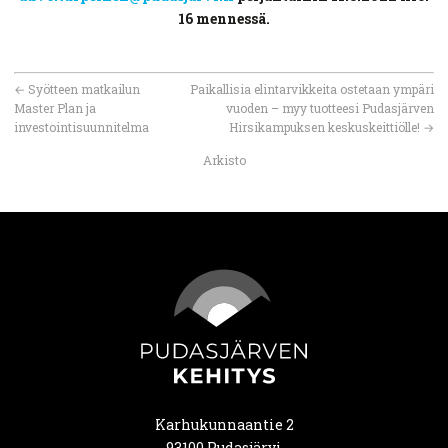
16 mennessä.
←
Syötteen matkailun
Paikallisia elintarvikkeita ostetaan ympäri
Master Plan ja
vuoden – myy tuotteesi Pudasjärven
investointisuunnitelma
Hirsikampuksen keskuskeittiölle!
→
Arkisto
Karhukunnaantie 2
93100 Pudasjärvi