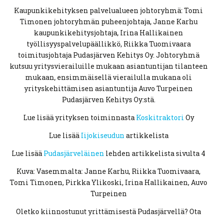
Kaupunkikehityksen palvelualueen johtoryhmä: Tomi
Timonen johtoryhmän puheenjohtaja, Janne Karhu
kaupunkikehitysjohtaja, Irina Hallikainen
työllisyyspalvelupäällikkö, Riikka Tuomivaara
toimitusjohtaja Pudasjärven Kehitys Oy. Johtoryhmä
kutsuu yritysvierailuille mukaan asiantuntijan tilanteen
mukaan, ensimmäisellä vierailulla mukana oli
yrityskehittämisen asiantuntija Auvo Turpeinen
Pudasjärven Kehitys Oy:stä.
Lue lisää yrityksen toiminnasta
Koskitraktori
Oy
Lue lisää
Iijokiseudun
artikkelista
Lue lisää
Pudasjärveläinen
lehden artikkelista sivulta 4
Kuva: Vasemmalta: Janne Karhu, Riikka Tuomivaara,
Tomi Timonen, Pirkka Ylikoski, Irina Hallikainen, Auvo
Turpeinen
Oletko kiinnostunut yrittämisestä Pudasjärvellä? Ota