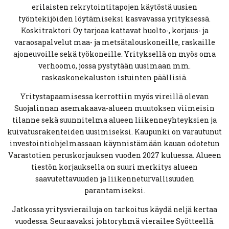
erilaisten rekrytointitapojen käytöstä uusien
työntekijöiden löytämiseksi kasvavassa yrityksessä.
Koskitraktori Oy tarjoaa kattavat huolto-, korjaus- ja
varaosapalvelut maa- ja metsätalouskoneille, raskaille
ajoneuvoille sekä työkoneille. Yrityksellä on myös oma
verhoomo, jossa pystytään uusimaan mm.
raskaskonekaluston istuinten päällisiä.
Yritystapaamisessa kerrottiin myös vireillä olevan
Suojalinnan asemakaava-alueen muutoksen viimeisin
tilanne sekä suunnitelma alueen liikenneyhteyksien ja
kuivatusrakenteiden uusimiseksi. Kaupunki on varautunut
investointiohjelmassaan käynnistämään kauan odotetun
Varastotien peruskorjauksen vuoden 2027 kuluessa. Alueen
tiestön korjauksella on suuri merkitys alueen
saavutettavuuden ja liikenneturvallisuuden
parantamiseksi.
Jatkossa yritysvierailuja on tarkoitus käydä neljä kertaa
vuodessa. Seuraavaksi johtoryhmä vierailee Syötteellä.