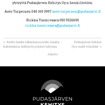
yhteyttä Pudasjärven Kehitys Oy:n henkilöstöön.
Auvo Turpeinen 045 169 3997
auvo.turpeinen@pudasjarvi.fi
Riikka Tuomivaara 050 5526690
riikka.tuomivaara@pudasjarvi.fi
←
ReiNo-hanke rullaamassa kohti maalia –
Pudasjärven Kehitys
kokemuksia, kehitystä ja katse tulevaan
Oy:n uudet toimitilat
→
Arkisto