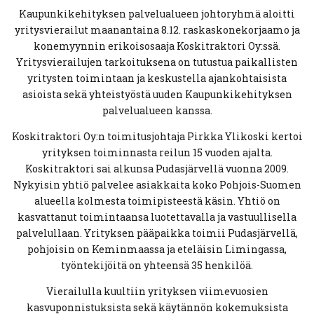
Kaupunkikehityksen palvelualueen johtoryhmä aloitti
yritysvierailut maanantaina 8.12. raskaskonekorjaamo ja
konemyynnin erikoisosaaja Koskitraktori Oy:ssä.
Yritysvierailujen tarkoituksena on tutustua paikallisten
yritysten toimintaan ja keskustella ajankohtaisista
asioista sekä yhteistyöstä uuden Kaupunkikehityksen
palvelualueen kanssa.
Koskitraktori Oy:n toimitusjohtaja Pirkka Ylikoski kertoi
yrityksen toiminnasta reilun 15 vuoden ajalta.
Koskitraktori sai alkunsa Pudasjärvellä vuonna 2009.
Nykyisin yhtiö palvelee asiakkaita koko Pohjois-Suomen
alueella kolmesta toimipisteestä käsin. Yhtiö on
kasvattanut toimintaansa luotettavalla ja vastuullisella
palvelullaan. Yrityksen pääpaikka toimii Pudasjärvellä,
pohjoisin on Keminmaassa ja eteläisin Limingassa,
työntekijöitä on yhteensä 35 henkilöä.
Vierailulla kuultiin yrityksen viimevuosien
kasvuponnistuksista sekä käytännön kokemuksista