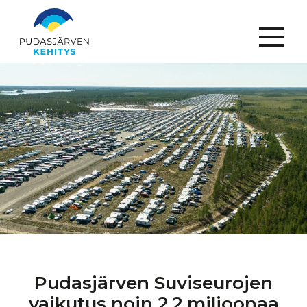
Menu
Pudasjärven
Suviseurojen
vaikutus noin 2,2 miljoonaa