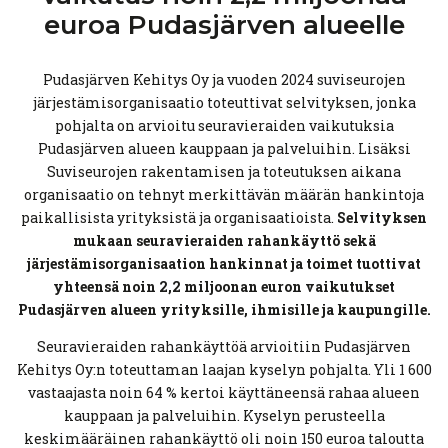
euroa
Pudasjärven
alueelle
Pudasjärven Kehitys Oy ja vuoden 2024 suviseurojen
järjestämisorganisaatio toteuttivat selvityksen, jonka
pohjalta on arvioitu seuravieraiden vaikutuksia
Pudasjärven alueen kauppaan ja palveluihin. Lisäksi
Suviseurojen rakentamisen ja toteutuksen aikana
organisaatio on tehnyt merkittävän määrän hankintoja
paikallisista yrityksistä ja organisaatioista.
Selvityksen
mukaan seuravieraiden rahankäyttö sekä
järjestämisorganisaation hankinnat ja toimet tuottivat
yhteensä noin 2,2 miljoonan euron vaikutukset
Pudasjärven alueen yrityksille, ihmisille ja kaupungille.
Seuravieraiden rahankäyttöä arvioitiin Pudasjärven
Kehitys Oy:n toteuttaman laajan kyselyn pohjalta. Yli 1 600
vastaajasta noin 64 % kertoi käyttäneensä rahaa alueen
kauppaan ja palveluihin. Kyselyn perusteella
keskimääräinen rahankäyttö oli noin 150 euroa taloutta