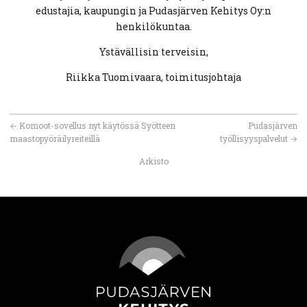
edustajia, kaupungin ja Pudasjärven Kehitys Oy:n
henkilökuntaa.
Ystävällisin terveisin,
Riikka Tuomivaara, toimitusjohtaja
←
Komoot-sovellus nyt käytössä Syötteen
Pudasjärven
maastopyöräilyreiteillä
työllisyyspalvelut
→
Arkisto