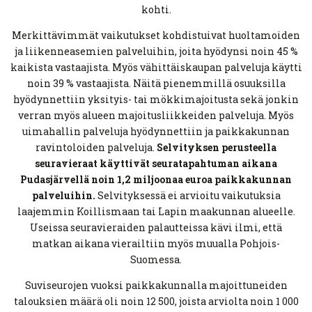
kohti.
Merkittävimmät vaikutukset kohdistuivat huoltamoiden
ja liikenneasemien palveluihin, joita hyödynsi noin 45 %
kaikista vastaajista. Myös vähittäiskaupan palveluja käytti
noin 39 % vastaajista. Näitä pienemmillä osuuksilla
hyödynnettiin yksityis- tai mökkimajoitusta sekä jonkin
verran myös alueen majoitusliikkeiden palveluja. Myös
uimahallin palveluja hyödynnettiin ja paikkakunnan
ravintoloiden palveluja.
Selvityksen perusteella
seuravieraat käyttivät seuratapahtuman aikana
Pudasjärvellä noin 1,2 miljoonaa euroa paikkakunnan
palveluihin.
Selvityksessä ei arvioitu vaikutuksia
laajemmin Koillismaan tai Lapin maakunnan alueelle.
Useissa seuravieraiden palautteissa kävi ilmi, että
matkan aikana vierailtiin myös muualla Pohjois-
Suomessa.
Suviseurojen vuoksi paikkakunnalla majoittuneiden
talouksien määrä oli noin 12 500, joista arviolta noin 1 000