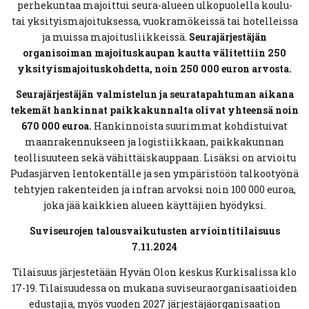
perhekuntaa majoittui seura-alueen ulkopuolella koulu-
tai yksityismajoituksessa, vuokramökeissä tai hotelleissa
ja muissa majoitusliikkeissä.
Seurajärjestäjän
organisoiman majoituskaupan kautta välitettiin 250
yksityismajoituskohdetta, noin 250 000 euron arvosta.
Seurajärjestäjän valmistelun ja seuratapahtuman aikana
tekemät hankinnat paikkakunnalta olivat yhteensä noin
670 000 euroa.
Hankinnoista suurimmat kohdistuivat
maanrakennukseen ja logistiikkaan, paikkakunnan
teollisuuteen sekä vähittäiskauppaan. Lisäksi on arvioitu
Pudasjärven lentokentälle ja sen ympäristöön talkootyönä
tehtyjen rakenteiden ja infran arvoksi noin 100 000 euroa,
joka jää kaikkien alueen käyttäjien hyödyksi.
Suviseurojen talousvaikutusten arviointitilaisuus
7.11.2024
Tilaisuus järjestetään Hyvän Olon keskus Kurkisalissa klo
17-19. Tilaisuudessa on mukana suviseuraorganisaatioiden
edustajia, myös vuoden 2027 järjestäjäorganisaation