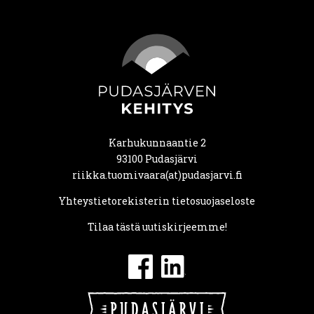
Karhukunnaantie 2
93100 Pudasjärvi
riikka.tuomivaara(at)pudasjarvi.fi
Yhteystietorekisterin tietosuojaseloste
Tilaa tästä uutiskirjeemme!