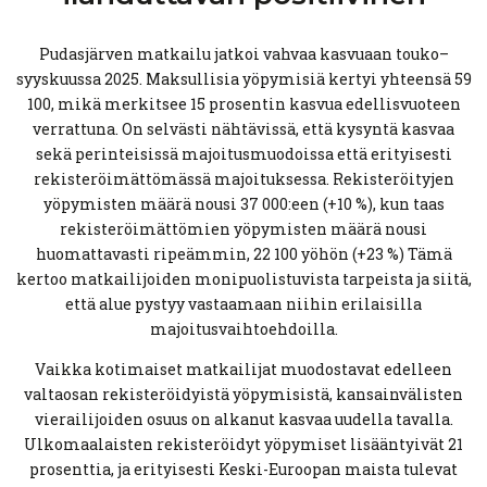
Pudasjärven matkailu jatkoi vahvaa kasvuaan touko–
syyskuussa 2025. Maksullisia yöpymisiä kertyi yhteensä 59
100, mikä merkitsee 15 prosentin kasvua edellisvuoteen
verrattuna. On selvästi nähtävissä, että kysyntä kasvaa
sekä perinteisissä majoitusmuodoissa että erityisesti
rekisteröimättömässä majoituksessa. Rekisteröityjen
yöpymisten määrä nousi 37 000:een (+10 %), kun taas
rekisteröimättömien yöpymisten määrä nousi
huomattavasti ripeämmin, 22 100 yöhön (+23 %) Tämä
kertoo matkailijoiden monipuolistuvista tarpeista ja siitä,
että alue pystyy vastaamaan niihin erilaisilla
majoitusvaihtoehdoilla.
Vaikka kotimaiset matkailijat muodostavat edelleen
valtaosan rekisteröidyistä yöpymisistä, kansainvälisten
vierailijoiden osuus on alkanut kasvaa uudella tavalla.
Ulkomaalaisten rekisteröidyt yöpymiset lisääntyivät 21
prosenttia, ja erityisesti Keski-Euroopan maista tulevat