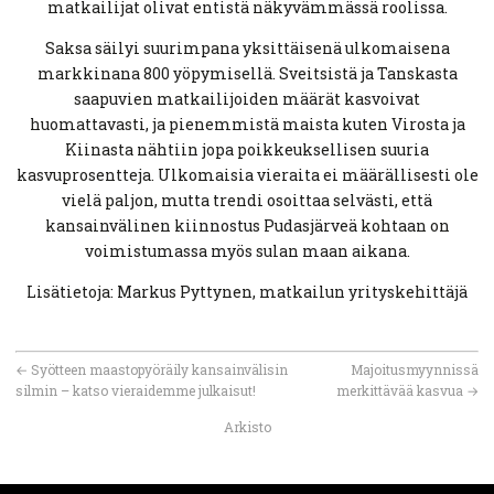
matkailijat olivat entistä näkyvämmässä roolissa.
Saksa säilyi suurimpana yksittäisenä ulkomaisena
markkinana 800 yöpymisellä. Sveitsistä ja Tanskasta
saapuvien matkailijoiden määrät kasvoivat
huomattavasti, ja pienemmistä maista kuten Virosta ja
Kiinasta nähtiin jopa poikkeuksellisen suuria
kasvuprosentteja. Ulkomaisia vieraita ei määrällisesti ole
vielä paljon, mutta trendi osoittaa selvästi, että
kansainvälinen kiinnostus Pudasjärveä kohtaan on
voimistumassa myös sulan maan aikana.
Lisätietoja: Markus Pyttynen, matkailun yrityskehittäjä
←
Syötteen maastopyöräily kansainvälisin
Majoitusmyynnissä
silmin – katso vieraidemme julkaisut!
merkittävää kasvua
→
Arkisto