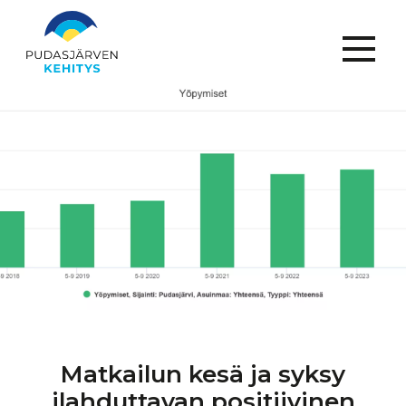
Menu
Matkailun kesä ja syksy
ilahduttavan
positiivinen