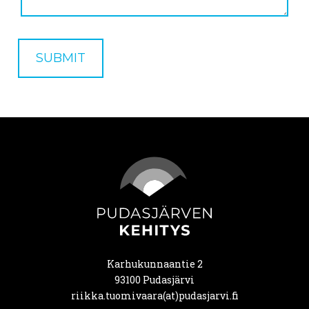
SUBMIT
Karhukunnaantie 2
93100 Pudasjärvi
riikka.tuomivaara(at)pudasjarvi.fi