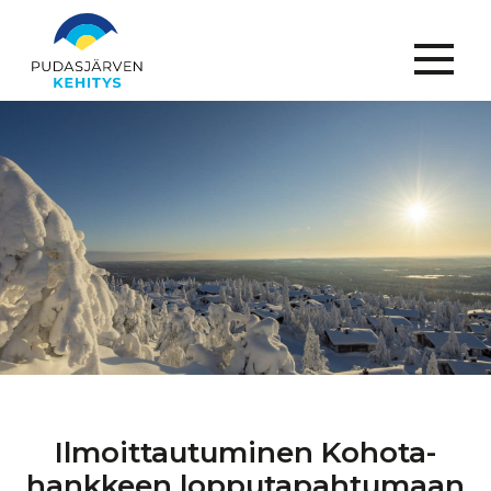
Menu
Ilmoittautuminen
Kohota-
hankkeen
lopputapahtumaan