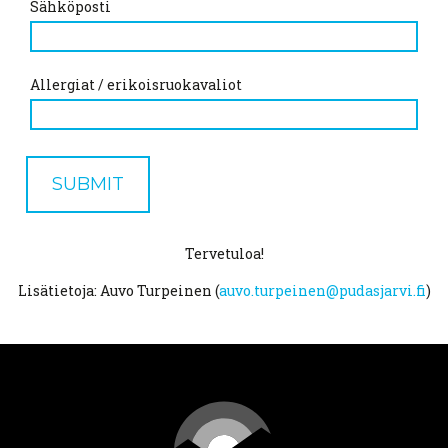
Sähköposti
Allergiat / erikoisruokavaliot
SUBMIT
Tervetuloa!
Lisätietoja: Auvo Turpeinen (
auvo.turpeinen@pudasjarvi.fi
)